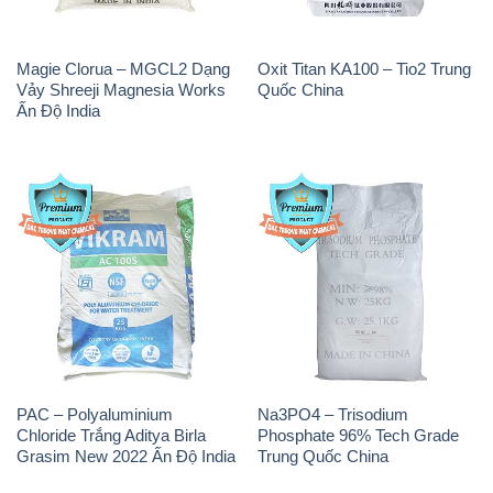
Magie Clorua – MGCL2 Dạng
Oxit Titan KA100 – Tio2 Trung
Vảy Shreeji Magnesia Works
Quốc China
Ấn Độ India
PAC – Polyaluminium
Na3PO4 – Trisodium
Chloride Trắng Aditya Birla
Phosphate 96% Tech Grade
Grasim New 2022 Ấn Độ India
Trung Quốc China