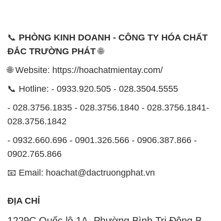
📞
PHÒNG KINH DOANH - CÔNG TY HÓA CHẤT
ĐẮC TRƯỜNG PHÁT
🌐
🌐 Website: https://hoachatmientay.com/
📞 Hotline: - 0933.920.505 - 028.3504.5555
- 028.3756.1835 - 028.3756.1840 - 028.3756.1841-
028.3756.1842
- 0932.660.696 - 0901.326.566 - 0906.387.866 -
0902.765.866
📧 Email: hoachat@dactruongphat.vn
ĐỊA CHỈ
1229C Quốc lộ 1A, Phường Bình Trị Đông B,