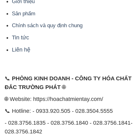
Liên hệ
📞
PHÒNG KINH DOANH - CÔNG TY HÓA CHẤT
ĐẮC TRƯỜNG PHÁT
🌐
🌐 Website: https://hoachatmientay.com/
📞 Hotline: - 0933.920.505 - 028.3504.5555
- 028.3756.1835 - 028.3756.1840 - 028.3756.1841-
028.3756.1842
- 0932.660.696 - 0901.326.566 - 0906.387.866 -
0902.765.866
📧 Email: hoachat@dactruongphat.vn