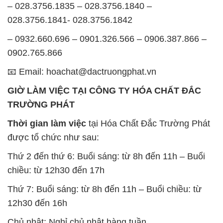
📧 Email: hoachat@dactruongphat.vn
GIỜ LÀM VIỆC TẠI CÔNG TY HÓA CHẤT ĐẮC
TRƯỜNG PHÁT
Thời gian làm việc
tại Hóa Chất Đắc Trường Phát
được tổ chức như sau:
Thứ 2 đến thứ 6: Buổi sáng: từ 8h đến 11h – Buổi
chiều: từ 12h30 đến 17h
Thứ 7: Buổi sáng: từ 8h đến 11h – Buổi chiều: từ
12h30 đến 16h
Chủ nhật: Nghỉ chủ nhật hàng tuần
Chúng tôi rất trân trọng thời gian và cam kết tuân
thủ giờ làm việc để đảm bảo sự hỗ trợ tốt nhất cho
khách hàng và đảm bảo hiệu suất công việc cao
nhất của nhân viên.