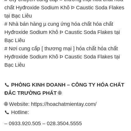
Bạc Liêu
# Nơi cung cấp [ thương mại ] hóa chất hóa chất
Hyđroxide Sodium Khô Þ Caustic Soda Flakes tại
Bạc Liêu
📞
PHÒNG KINH DOANH – CÔNG TY HÓA CHẤT
ĐẮC TRƯỜNG PHÁT
🌐
🌐 Website: https://hoachatmientay.com/
📞 Hotline:
– 0933.920.505 – 028.3504.5555
– 028.3756.1835 – 028.3756.1840 –
028.3756.1841- 028.3756.1842
– 0932.660.696 – 0901.326.566 – 0906.387.866 –
0902.765.866