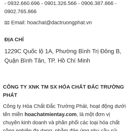
ĐỊA CHỈ
1229C Quốc lộ 1A, Phường Bình Trị Đông B,
Quận Bình Tân, TP. Hồ Chí Minh
CÔNG TY XNK TM SX HÓA CHẤT ĐẮC TRƯỜNG
PHÁT
Công ty Hóa Chất Đắc Trường Phát, hoạt động dưới
tên miền
hoachatmientay.com
, là một đơn vị
chuyên kinh doanh và phân phối các loại hóa chất
công nghiệp đa dạng, nhằm đáp ứng nhu cầu sử
dụng của khách hàng một cách tốt nhất.
Chúng tôi cam kết mang đến sự hài lòng và đáp ứng
mọi nhu cầu của khách hàng với tiêu chí hàng đầu.
Công ty chúng tôi hiện cung cấp những sản phẩm