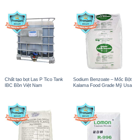
Chất tạo bọt Las P Tico Tank
Sodium Benzoate – Mốc Bột
IBC Bồn Việt Nam
Kalama Food Grade Mỹ Usa
Magie Clorua – MGCL2 Dạng
Oxit Titan KA100 – Tio2 Trung
Vảy Shreeji Magnesia Works
Quốc China