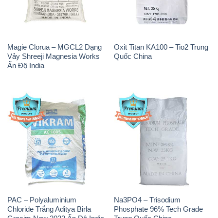
Magie Clorua – MGCL2 Dạng
Oxit Titan KA100 – Tio2 Trung
Vảy Shreeji Magnesia Works
Quốc China
Ấn Độ India
PAC – Polyaluminium
Na3PO4 – Trisodium
Chloride Trắng Aditya Birla
Phosphate 96% Tech Grade