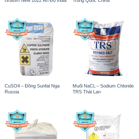
Grasim New 2022 Ấn Độ India
Trung Quốc China
CuSO4 – Đồng Sunfat Nga
Muối NaCL – Sodium Chloride
Russia
TRS Thái Lan