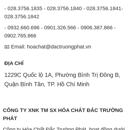
- 028.3756.1835 - 028.3756.1840 - 028.3756.1841-
028.3756.1842
- 0932.660.696 - 0901.326.566 - 0906.387.866 -
0902.765.866
📧 Email: hoachat@dactruongphat.vn
ĐỊA CHỈ
1229C Quốc lộ 1A, Phường Bình Trị Đông B,
Quận Bình Tân, TP. Hồ Chí Minh
CÔNG TY XNK TM SX HÓA CHẤT ĐẮC TRƯỜNG
PHÁT
Công ty Hóa Chất Đắc Trường Phát, hoạt động dưới