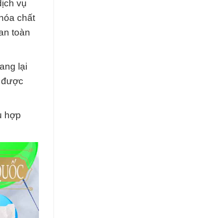
dịch vụ
hóa chất
an toàn
ang lại
n được
ù hợp