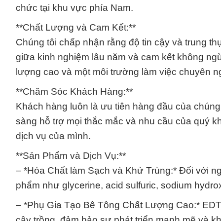
chức tại khu vực phía Nam.
**Chất Lượng và Cam Kết:**
Chúng tôi chấp nhận rằng độ tin cậy và trung th
giữa kinh nghiệm lâu năm và cam kết không ngừ
lượng cao và một môi trường làm việc chuyên n
**Chăm Sóc Khách Hàng:**
Khách hàng luôn là ưu tiên hàng đầu của chúng
sàng hỗ trợ mọi thắc mắc và nhu cầu của quý khá
dịch vụ của mình.
**Sản Phẩm và Dịch Vụ:**
– *Hóa Chất làm Sạch và Khử Trùng:* Đối với n
phẩm như glycerine, acid sulfuric, sodium hydr
– *Phụ Gia Tạo Bê Tông Chất Lượng Cao:* EDTA 4
cây trồng, đảm bảo sự phát triển mạnh mẽ và k