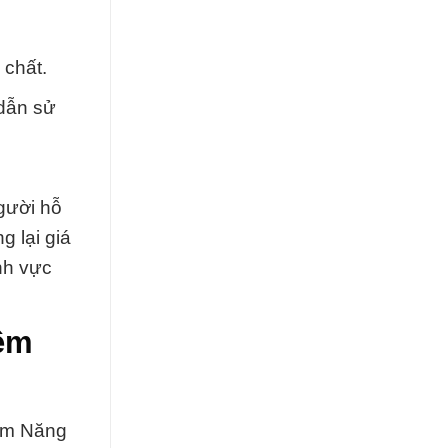
 chất.
 dẫn sử
gười hỗ
 lại giá
nh vực
iềm
iềm Năng