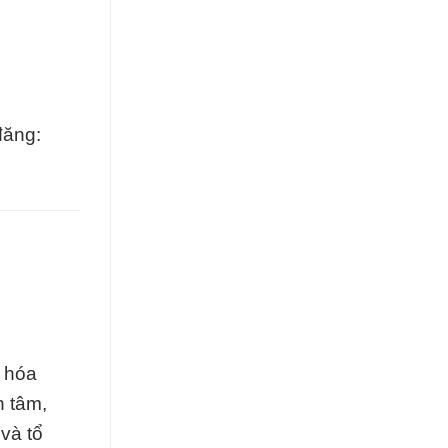
đăng:
i hóa
n tâm,
và tổ