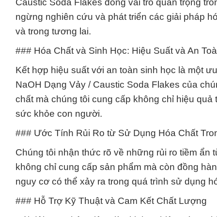
Caustic Soda Flakes đóng vai trò quan trọng tr
ngừng nghiên cứu và phát triển các giải pháp hó
và trong tương lai.
### Hóa Chất và Sinh Học: Hiệu Suất và An To
Kết hợp hiệu suất với an toàn sinh học là một ư
NaOH Dạng Vảy / Caustic Soda Flakes của chún
chất mà chúng tôi cung cấp không chỉ hiệu quả 
sức khỏe con người.
### Ước Tính Rủi Ro từ Sử Dụng Hóa Chất Tro
Chúng tôi nhận thức rõ về những rủi ro tiềm ẩn 
không chỉ cung cấp sản phẩm mà còn đồng hành
nguy cơ có thể xảy ra trong quá trình sử dụng h
### Hỗ Trợ Kỹ Thuật và Cam Kết Chất Lượng