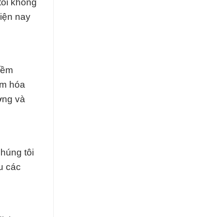
tôi không
hiện nay
Kiềm
ẩm hóa
ờng và
chúng tôi
u các