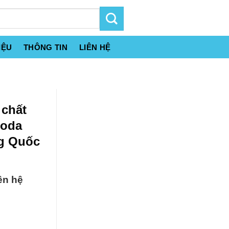
IỆU
THÔNG TIN
LIÊN HỆ
 chất
Soda
g Quốc
ên hệ