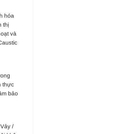
nh hóa
 thị
hoạt và
Caustic
rong
n thực
đảm bảo
Vảy /