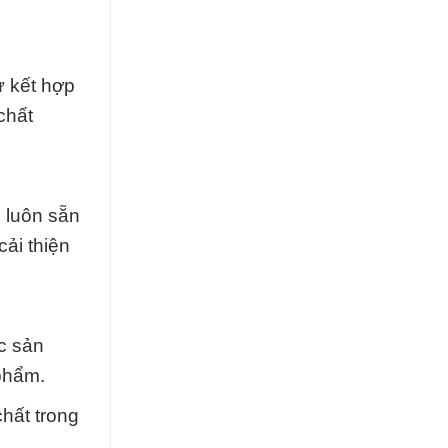
ự kết hợp
chất
 luôn sẵn
ải thiện
c sản
phẩm.
hất trong