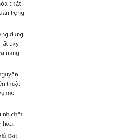
hóa chất
uan trọng
 ứng dụng
chất oxy
 và năng
 nguyên
ến thuật
vệ môi
tính chất
 nhau.
hất Bột