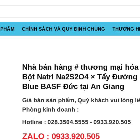
 PHẨM
CHÍNH SÁCH VÀ QUY ĐỊNH CHUNG
THƯƠNG H
Nhà bán hàng # thương mại hóa
Bột Natri Na2S2O4 × Tẩy Đường
Blue BASF Đức tại An Giang
Giá bán sản phẩm, Quý khách vui lòng li
Phòng kinh doanh :
Hotline : 028.3504.5555 - 0933.920.505
ZALO : 0933.920.505