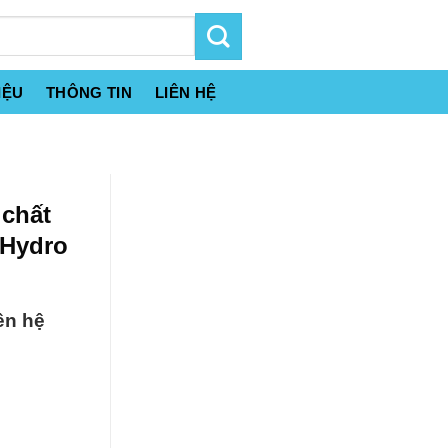
IỆU
THÔNG TIN
LIÊN HỆ
 chất
 Hydro
ên hệ