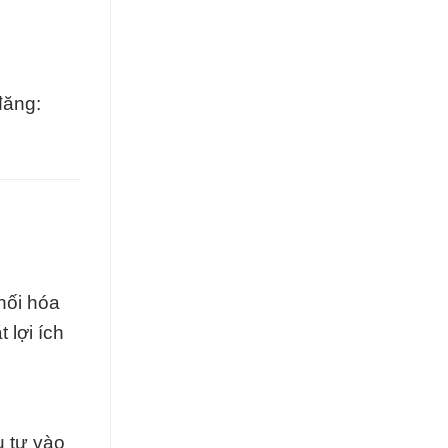
đăng:
hối hóa
 lợi ích
u tư vào