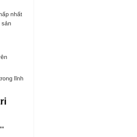
thấp nhất
g sản
yên
rong lĩnh
ri
**