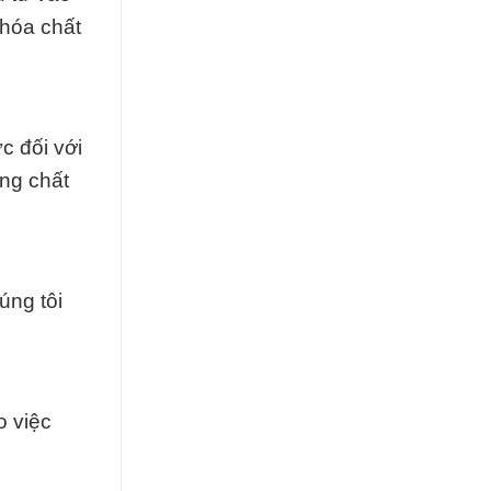
 hóa chất
c đối với
ợng chất
úng tôi
o việc