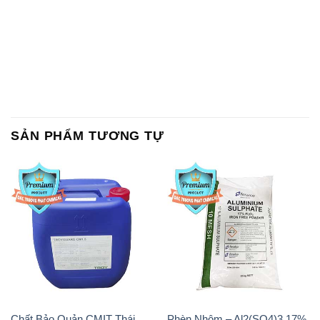
SẢN PHẨM TƯƠNG TỰ
Chất Bảo Quản CMIT Thái
Phèn Nhôm – Al2(SO4)3 17%