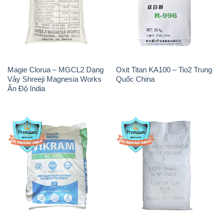
Magie Clorua – MGCL2 Dạng
Oxit Titan KA100 – Tio2 Trung
Vảy Shreeji Magnesia Works
Quốc China
Ấn Độ India