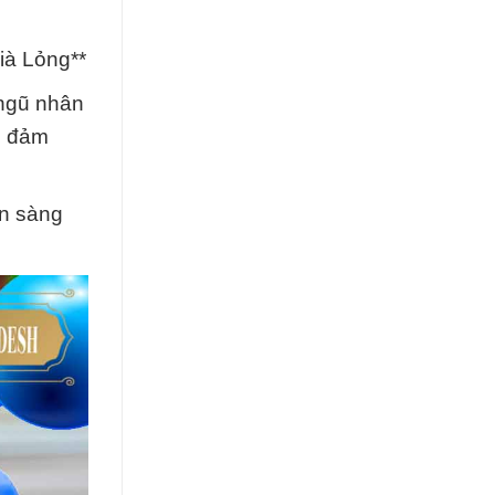
ià Lỏng**
 ngũ nhân
ể đảm
.
ẵn sàng