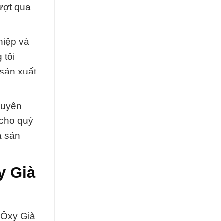
ượt qua
hiệp và
 tôi
 sản xuất
huyên
 cho quý
à sản
y Già
\ Ôxy Già