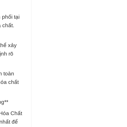
phối tại
 chất.
thể xảy
ịnh rõ
n toàn
hóa chất
ng**
 Hóa Chất
 nhất để