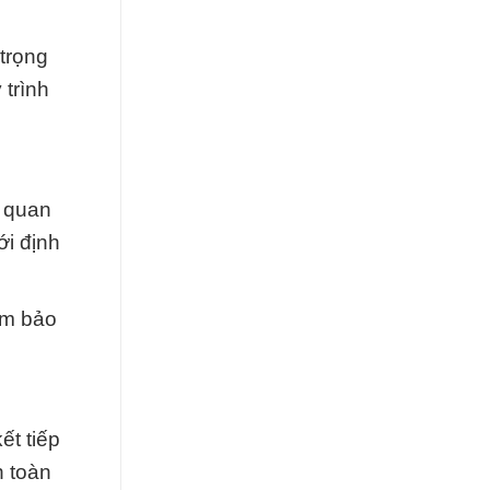
trọng
 trình
ố quan
i định
ảm bảo
ết tiếp
n toàn