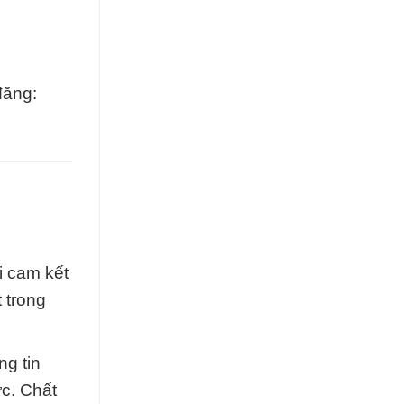
đăng:
i cam kết
 trong
ng tin
c. Chất