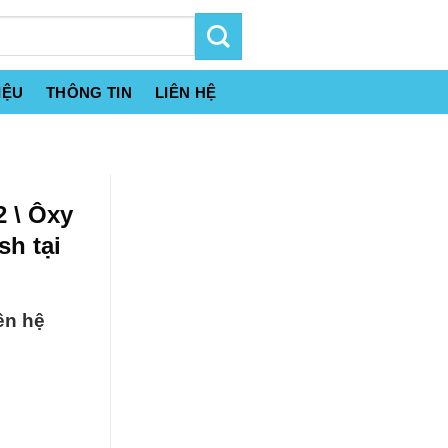
IỆU
THÔNG TIN
LIÊN HỆ
 \ Ôxy
h tại
ên hệ