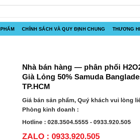
 PHẨM
CHÍNH SÁCH VÀ QUY ĐỊNH CHUNG
THƯƠNG H
Nhà bán hàng — phân phối H2O2
Già Lỏng 50% Samuda Banglades
TP.HCM
Giá bán sản phẩm, Quý khách vui lòng li
Phòng kinh doanh :
Hotline : 028.3504.5555 - 0933.920.505
ZALO : 0933.920.505