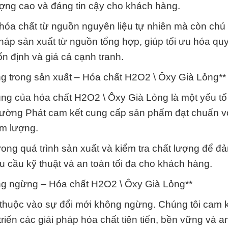
ợng cao và đáng tin cậy cho khách hàng.
 hóa chất từ nguồn nguyên liệu tự nhiên mà còn chú 
áp sản xuất từ nguồn tổng hợp, giúp tối ưu hóa quy
n định và giá cả cạnh tranh.
ng trong sản xuất – Hóa chất H2O2 \ Ôxy Già Lỏng**
ng của hóa chất H2O2 \ Ôxy Già Lỏng là một yếu t
rường Phát cam kết cung cấp sản phẩm đạt chuẩn vớ
àm lượng.
rong quá trình sản xuất và kiểm tra chất lượng để đ
 cầu kỹ thuật và an toàn tối đa cho khách hàng.
ông ngừng – Hóa chất H2O2 \ Ôxy Già Lỏng**
thuộc vào sự đổi mới không ngừng. Chúng tôi cam k
triển các giải pháp hóa chất tiên tiến, bền vững và a