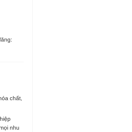
đăng:
hóa chất,
ghiệp
 mọi nhu