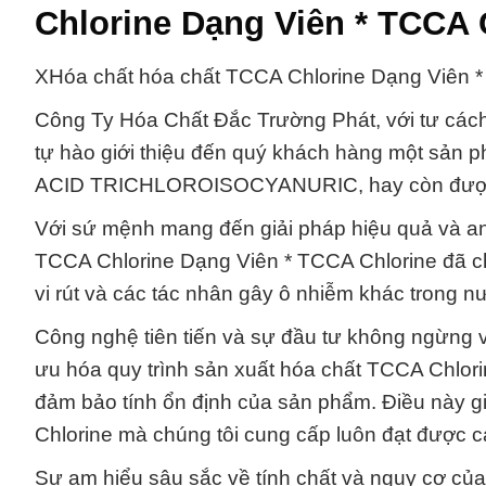
Chlorine Dạng Viên * TCCA 
XHóa chất hóa chất TCCA Chlorine Dạng Viên * 
Công Ty Hóa Chất Đắc Trường Phát, với tư cách 
tự hào giới thiệu đến quý khách hàng một sản p
ACID TRICHLOROISOCYANURIC, hay còn được gọ
Với sứ mệnh mang đến giải pháp hiệu quả và an
TCCA Chlorine Dạng Viên * TCCA Chlorine đã chứn
vi rút và các tác nhân gây ô nhiễm khác trong n
Công nghệ tiên tiến và sự đầu tư không ngừng v
ưu hóa quy trình sản xuất hóa chất TCCA Chlorin
đảm bảo tính ổn định của sản phẩm. Điều này 
Chlorine mà chúng tôi cung cấp luôn đạt được c
Sự am hiểu sâu sắc về tính chất và nguy cơ của