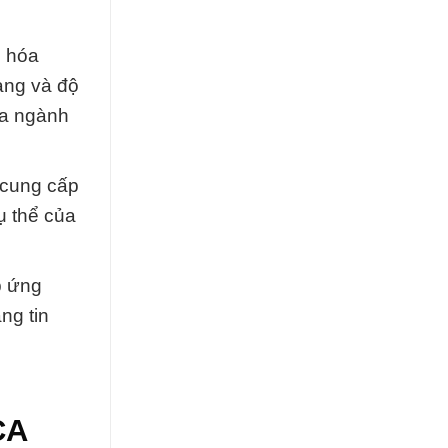
n hóa
ạng và độ
ủa ngành
 cung cấp
ụ thể của
p ứng
ng tin
CA