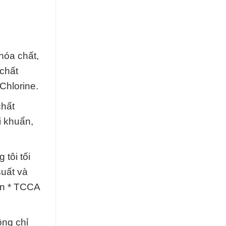
hóa chất,
 chất
hlorine.
chất
i khuẩn,
tôi tối
suất và
ên * TCCA
ông chỉ