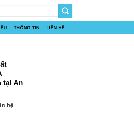
IỆU
THÔNG TIN
LIÊN HỆ
ất
A
 tại An
ên hệ