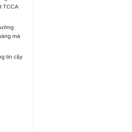
ất TCCA
trường
 hàng mà
g tin cậy