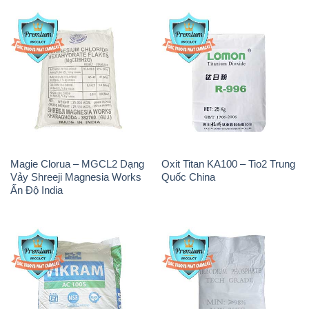
Magie Clorua – MGCL2 Dạng
Oxit Titan KA100 – Tio2 Trung
Vảy Shreeji Magnesia Works
Quốc China
Ấn Độ India