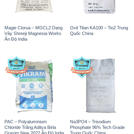
Magie Clorua – MGCL2 Dạng
Oxit Titan KA100 – Tio2 Trung
Vảy Shreeji Magnesia Works
Quốc China
Ấn Độ India
PAC – Polyaluminium
Na3PO4 – Trisodium
Chloride Trắng Aditya Birla
Phosphate 96% Tech Grade
Grasim New 2022 Ấn Độ India
Trung Quốc China