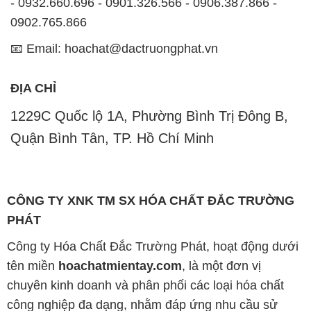
- 0932.660.696 - 0901.326.566 - 0906.387.866 -
0902.765.866
📧 Email: hoachat@dactruongphat.vn
ĐỊA CHỈ
1229C Quốc lộ 1A, Phường Bình Trị Đông B,
Quận Bình Tân, TP. Hồ Chí Minh
CÔNG TY XNK TM SX HÓA CHẤT ĐẮC TRƯỜNG
PHÁT
Công ty Hóa Chất Đắc Trường Phát, hoạt động dưới
tên miền
hoachatmientay.com
, là một đơn vị
chuyên kinh doanh và phân phối các loại hóa chất
công nghiệp đa dạng, nhằm đáp ứng nhu cầu sử