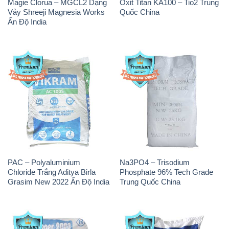
Magie Clorua – MGCL2 Dạng
Oxit Titan KA100 – Tio2 Trung
Vảy Shreeji Magnesia Works
Quốc China
Ấn Độ India
PAC – Polyaluminium
Na3PO4 – Trisodium
Chloride Trắng Aditya Birla
Phosphate 96% Tech Grade
Grasim New 2022 Ấn Độ India
Trung Quốc China