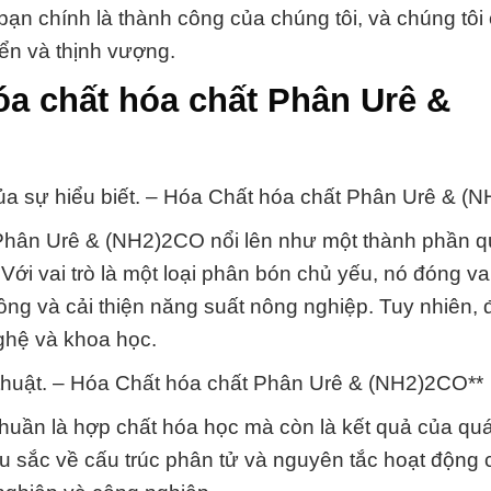
bạn chính là thành công của chúng tôi, và chúng tôi
iển và thịnh vượng.
óa chất hóa chất Phân Urê &
ủa sự hiểu biết. – Hóa Chất hóa chất Phân Urê & (
t Phân Urê & (NH2)2CO nổi lên như một thành phần q
ới vai trò là một loại phân bón chủ yếu, nó đóng va
ồng và cải thiện năng suất nông nghiệp. Tuy nhiên,
nghệ và khoa học.
 thuật. – Hóa Chất hóa chất Phân Urê & (NH2)2CO**
uần là hợp chất hóa học mà còn là kết quả của quá
sâu sắc về cấu trúc phân tử và nguyên tắc hoạt động 