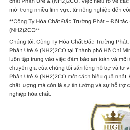
chất Phân Urê & (NH2)2CO. Việc hiểu rõ về các 
mới trong nhiều lĩnh vực, từ nông nghiệp đến c
**Công Ty Hóa Chất Đắc Trường Phát – Đối tác 
(NH2)2CO**
Chúng tôi, Công Ty Hóa Chất Đắc Trường Phát, tự
Phân Urê & (NH2)2CO tại Thành phố Hồ Chí Minh.
luôn tập trung vào việc đảm bảo an toàn và môi
chuyên gia của chúng tôi sẵn lòng hỗ trợ và tư
Phân Urê & (NH2)2CO một cách hiệu quả nhất. 
chất lượng mà còn là sự tin tưởng và sự hỗ trợ
nghiệp hóa chất.