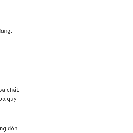
đăng:
óa chất.
hóa quy
ang đến