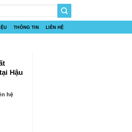
IỆU
THÔNG TIN
LIÊN HỆ
ất
tại Hậu
ên hệ