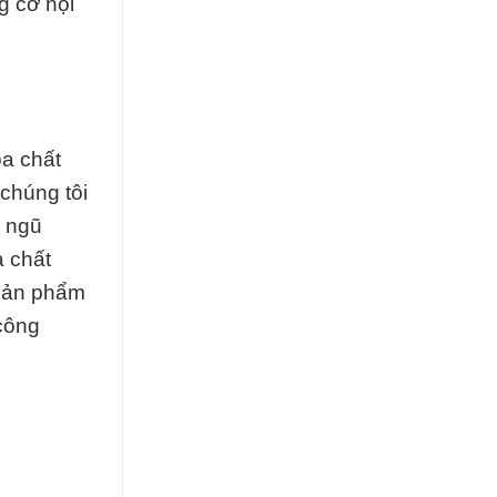
g cơ hội
óa chất
chúng tôi
i ngũ
a chất
 sản phẩm
 công