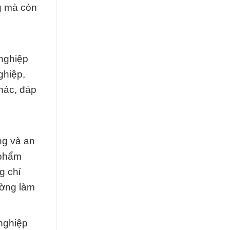
g mà còn
 nghiệp
ghiệp,
hác, đáp
ng và an
 phẩm
g chỉ
ường làm
nghiệp