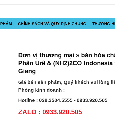
 PHẨM
CHÍNH SÁCH VÀ QUY ĐỊNH CHUNG
THƯƠNG H
Đơn vị thương mại » bán hóa ch
Phân Urê & (NH2)2CO Indonesia 
Giang
Giá bán sản phẩm, Quý khách vui lòng li
Phòng kinh doanh :
Hotline : 028.3504.5555 - 0933.920.505
ZALO : 0933.920.505