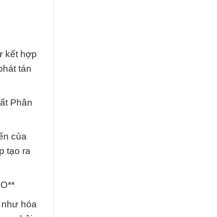
ự kết hợp
phát tán
hất Phân
iến của
p tạo ra
CO**
t như hóa