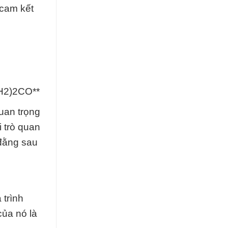
 cam kết
NH2)2CO**
uan trọng
i trò quan
 đằng sau
 trình
của nó là