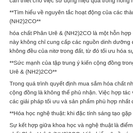
cần thiết cho việc sử dụng hiệu quả trong nông
**Tìm hiểu về nguyên tắc hoạt động của các th
(NH2)2CO**
hóa chất Phân Urê & (NH2)2CO là một hỗn hợp c
này không chỉ cung cấp các nguồn dinh dưỡng q
không đều của nitơ trong đất, từ đó tối ưu hóa sự
**Sức mạnh của tập trung ý kiến cộng đồng tron
Urê & (NH2)2CO**
Trong quá trình quyết định mua sắm hóa chất n
cộng đồng là không thể phủ nhận. Việc hợp tác v
các giải pháp tối ưu và sản phẩm phù hợp nhất 
**Hóa học nghệ thuật: khi đặc tính sáng tạo gặ
Sự kết hợp giữa khoa học và nghệ thuật là điểm