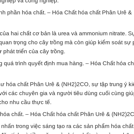
 nghiệp và công nghiệp.
ành phần hóa chất. – Hóa Chất hóa chất Phân Urê &
ủa hai chất cơ bản là urea và ammonium nitrate. S
uan trọng cho cây trồng mà còn giúp kiểm soát sự 
 phát triển của cây trồng.
g quá trình quyết định mua hàng. – Hóa Chất hóa c
hư hóa chất Phân Urê & (NH2)2CO, sự tập trung ý k
ới các chuyên gia và người tiêu dùng cuối cùng giú
cho nhu cầu thực tế.
p hóa chất. – Hóa Chất hóa chất Phân Urê & (NH2)2
 nhấn trong việc sáng tạo ra các sản phẩm hóa chấ