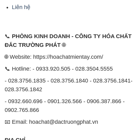
ĐẮC TRƯỜNG PHÁT
🌐
🌐 Website: https://hoachatmientay.com/
📞 Hotline: - 0933.920.505 - 028.3504.5555
- 028.3756.1835 - 028.3756.1840 - 028.3756.1841-
028.3756.1842
- 0932.660.696 - 0901.326.566 - 0906.387.866 -
0902.765.866
📧 Email: hoachat@dactruongphat.vn
ĐỊA CHỈ
1229C Quốc lộ 1A, Phường Bình Trị Đông B,
Quận Bình Tân, TP. Hồ Chí Minh