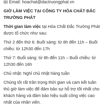
được tổ chức như sau:
Thứ 2 đến thứ 6: Buổi sáng: từ 8h đến 11h – Buổi
chiều: từ 12h30 đến 17h
Thứ 7: Buổi sáng: từ 8h đến 11h – Buổi chiều: từ
12h30 đến 16h
Chủ nhật: Nghỉ chủ nhật hàng tuần
Chúng tôi rất trân trọng thời gian và cam kết tuân
thủ giờ làm việc để đảm bảo sự hỗ trợ tốt nhất cho
khách hàng và đảm bảo hiệu suất công việc cao
nhất của nhân viên.
BẢN ĐỒ MAP TẠI CÔNG TY HÓA CHẤT ĐẮC
TRƯỜNG PHÁT
ĐỊA CHỈ: 1229C Quốc lộ 1A, Phường Bình Trị
Đông B, Quận Bình Tân, Sài Gòn TP. Hồ Chí