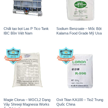
IBC Bồn Việt Nam
Kalama Food Grade Mỹ Usa
Magie Clorua – MGCL2 Dạng
Oxit Titan KA100 – Tio2 Trung
Vảy Shreeji Magnesia Works
Quốc China
Ấn Độ India