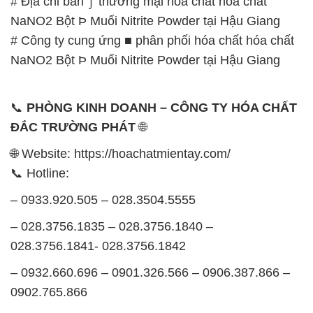
📞
PHÒNG KINH DOANH – CÔNG TY HÓA CHẤT
ĐẮC TRƯỜNG PHÁT
🌐
🌐 Website: https://hoachatmientay.com/
📞 Hotline:
– 0933.920.505 – 028.3504.5555
– 028.3756.1835 – 028.3756.1840 –
028.3756.1841- 028.3756.1842
– 0932.660.696 – 0901.326.566 – 0906.387.866 –
0902.765.866
📧 Email: hoachat@dactruongphat.vn
GIỜ LÀM VIỆC TẠI CÔNG TY HÓA CHẤT ĐẮC
TRƯỜNG PHÁT
Thời gian làm việc
tại Hóa Chất Đắc Trường Phát