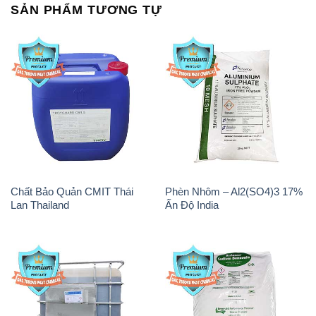
Chất Bảo Quản CMIT Thái
Phèn Nhôm – Al2(SO4)3 17%
Lan Thailand
Ấn Độ India
Chất tạo bọt Las P Tico Tank
Sodium Benzoate – Mốc Bột