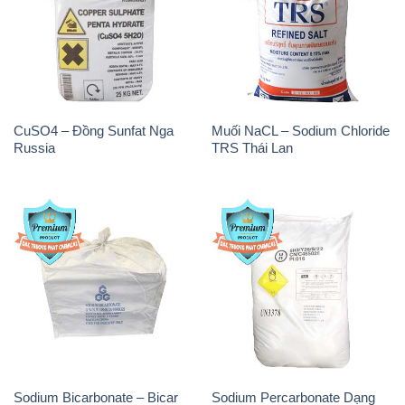
CuSO4 – Đồng Sunfat Nga
Muối NaCL – Sodium Chloride
Russia
TRS Thái Lan
Sodium Bicarbonate – Bicar
Sodium Percarbonate Dạng
NaHCO3 Food Grade 3 Chữ
Bột Trung Quốc China
GGG Bao Jumbo ( Bành )
Trung Quốc China