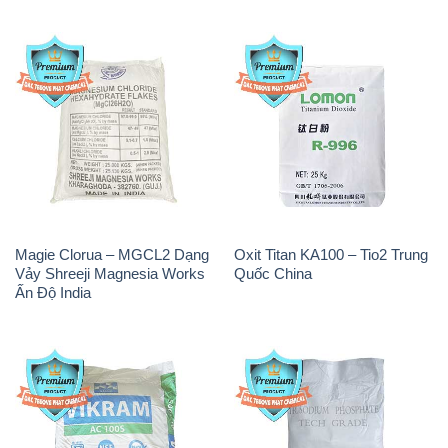
Magie Clorua – MGCL2 Dạng
Oxit Titan KA100 – Tio2 Trung
Vảy Shreeji Magnesia Works
Quốc China
Ấn Độ India