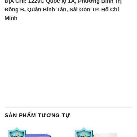
ĐỊA CHỈ: 1229C Quốc lộ 1A, Phường Bình Trị
Đông B, Quận Bình Tân, Sài Gòn TP. Hồ Chí
Minh
SẢN PHẨM TƯƠNG TỰ