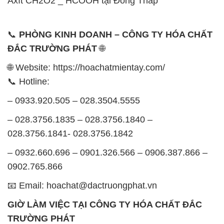
Axít CH2O2 _ HCOOH tại Đồng Tháp
📞
PHÒNG KINH DOANH – CÔNG TY HÓA CHẤT
ĐẮC TRƯỜNG PHÁT
🌐
🌐 Website: https://hoachatmientay.com/
📞 Hotline:
– 0933.920.505 – 028.3504.5555
– 028.3756.1835 – 028.3756.1840 –
028.3756.1841- 028.3756.1842
– 0932.660.696 – 0901.326.566 – 0906.387.866 –
0902.765.866
📧 Email: hoachat@dactruongphat.vn
GIỜ LÀM VIỆC TẠI CÔNG TY HÓA CHẤT ĐẮC
TRƯỜNG PHÁT