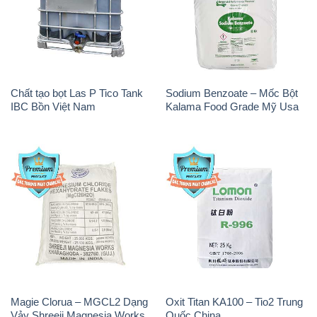
Magie Clorua – MGCL2 Dạng
Oxit Titan KA100 – Tio2 Trung
Vảy Shreeji Magnesia Works
Quốc China
Ấn Độ India