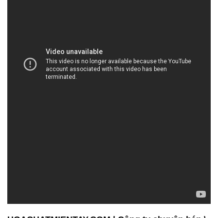
HOACHATMIENTAY.COM | Công ty chuyên bán \
cung ứng hóa chất tại Thành phố Hồ Chí Minh
– Hydrogen Peroxide: Hydrogen Peroxide là một
hợp chất hóa học quan trọng được sử dụng trong
nhiều ngành công nghiệp. Chúng tôi cung cấp
Hydrogen Peroxide chất lượng cao, đảm bảo tính
ổn định và an toàn cho quá trình sản xuất và ứng
dụng của bạn. Sản phẩm này thường được sử dụng
trong công nghiệp dệt may, chế biến thực phẩm, và