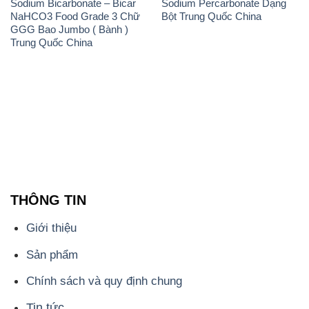
THÔNG TIN
Giới thiệu
Sản phẩm
Chính sách và quy định chung
Tin tức
Liên hệ
📞
PHÒNG KINH DOANH - CÔNG TY HÓA CHẤT
ĐẮC TRƯỜNG PHÁT
🌐
🌐 Website: https://hoachatmientay.com/
📞 Hotline: - 0933.920.505 - 028.3504.5555