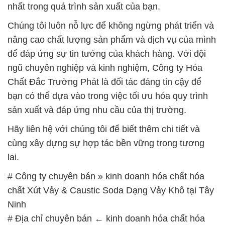
Hãy liên hệ với chúng tôi để biết thêm chi tiết và
cùng xây dựng sự hợp tác bền vững trong tương
lai.
# Công ty chuyên bán » kinh doanh hóa chất hóa
chất Xút Vảy & Caustic Soda Dạng Vảy Khô tại Tây
Ninh
# Địa chỉ chuyên bán ← kinh doanh hóa chất hóa
chất Xút Vảy & Caustic Soda Dạng Vảy Khô tại Tây
Ninh
# Địa chỉ bán ← kinh doanh hóa chất hóa chất Xút
Vảy & Caustic Soda Dạng Vảy Khô tại Tây Ninh
# Phân phối ÷ bán hóa chất hóa chất Xút Vảy &
Caustic Soda Dạng Vảy Khô tại Tây Ninh
# Kinh doanh ß bán hóa chất hóa chất Xút Vảy &
Caustic Soda Dạng Vảy Khô tại Tây Ninh
# Nơi chuyên phân phối — bán hóa chất hóa chất