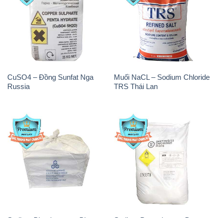
Sodium Bicarbonate – Bicar
Sodium Percarbonate Dạng
NaHCO3 Food Grade 3 Chữ
Bột Trung Quốc China
GGG Bao Jumbo ( Bành )
Trung Quốc China