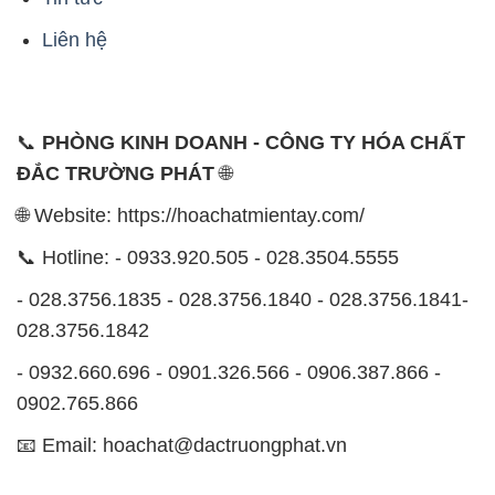
- 028.3756.1835 - 028.3756.1840 - 028.3756.1841-
028.3756.1842
- 0932.660.696 - 0901.326.566 - 0906.387.866 -
0902.765.866
📧 Email: hoachat@dactruongphat.vn
ĐỊA CHỈ
1229C Quốc lộ 1A, Phường Bình Trị Đông B,
Quận Bình Tân, TP. Hồ Chí Minh
CÔNG TY XNK TM SX HÓA CHẤT ĐẮC TRƯỜNG
PHÁT
Công ty Hóa Chất Đắc Trường Phát, hoạt động dưới