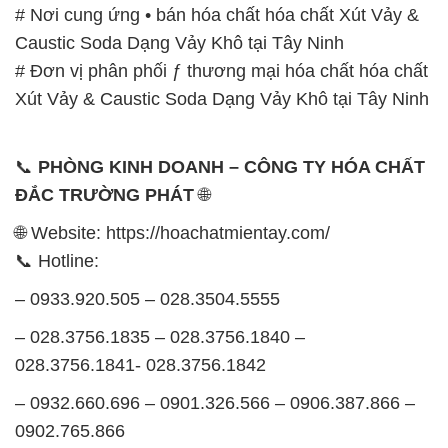
📞 Hotline:
– 0933.920.505 – 028.3504.5555
– 028.3756.1835 – 028.3756.1840 –
028.3756.1841- 028.3756.1842
– 0932.660.696 – 0901.326.566 – 0906.387.866 –
0902.765.866
📧 Email: hoachat@dactruongphat.vn
GIỜ LÀM VIỆC TẠI CÔNG TY HÓA CHẤT ĐẮC
TRƯỜNG PHÁT
Thời gian làm việc
tại Hóa Chất Đắc Trường Phát
được tổ chức như sau:
Thứ 2 đến thứ 6: Buổi sáng: từ 8h đến 11h – Buổi
chiều: từ 12h30 đến 17h