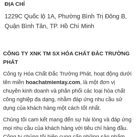
tên miền
hoachatmientay.com
, là một đơn vị
chuyên kinh doanh và phân phối các loại hóa chất
công nghiệp đa dạng, nhằm đáp ứng nhu cầu sử
dụng của khách hàng một cách tốt nhất.
Chúng tôi cam kết mang đến sự hài lòng và đáp ứng
mọi nhu cầu của khách hàng với tiêu chí hàng đầu.
Công ty chúng tôi hiện cung cấp những sản phẩm
hóa chất chất lượng cao với giá thành hợp lý, nhằm
đảm bảo sự thành công của khách hàng.
Uy tín là một trong những nguyên tắc quan trọng
trong hoạt động kinh doanh của chúng tôi. Chúng tôi
luôn ý thức rằng những sản phẩm mà chúng tôi cung
cấp cần phải đáp ứng tiêu chuẩn chất lượng cao, làm
hài lòng đối tác. Đồng thời, chúng tôi cố gắng duy trì
mức giá hợp lý, tạo điều kiện phát triển và sự tồn tại