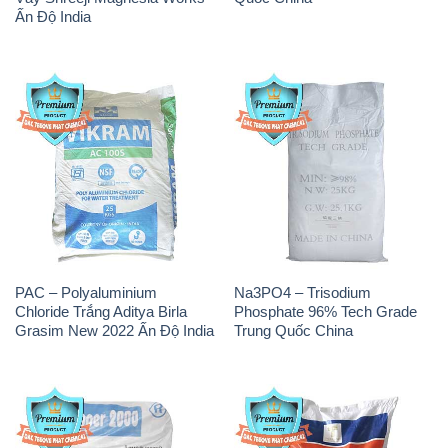
PAC – Polyaluminium
Na3PO4 – Trisodium
Chloride Trắng Aditya Birla
Phosphate 96% Tech Grade
Grasim New 2022 Ấn Độ India
Trung Quốc China
CuSO4 – Đồng Sunfat Nga
Muối NaCL – Sodium Chloride
Russia
TRS Thái Lan