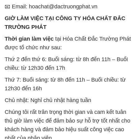
Thứ 7: Buổi sáng: từ 8h đến 11h – Buổi chiều: từ
12h30 đến 16h
Chủ nhật: Nghỉ chủ nhật hàng tuần
Chúng tôi rất trân trọng thời gian và cam kết tuân
thủ giờ làm việc để đảm bảo sự hỗ trợ tốt nhất cho
khách hàng và đảm bảo hiệu suất công việc cao
nhất của nhân viên.
BẢN ĐỒ MAP TẠI CÔNG TY HÓA CHẤT ĐẮC
TRƯỜNG PHÁT
ĐỊA CHỈ: 1229C Quốc lộ 1A, Phường Bình Trị
Đông B, Quận Bình Tân, Sài Gòn TP. Hồ Chí
Minh