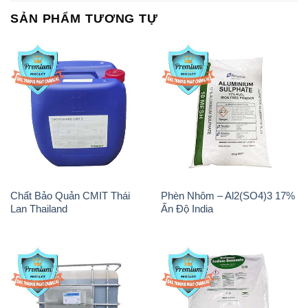
Chất Bảo Quản CMIT Thái
Phèn Nhôm – Al2(SO4)3 17%
Lan Thailand
Ấn Độ India
Chất tạo bọt Las P Tico Tank
Sodium Benzoate – Mốc Bột
IBC Bồn Việt Nam
Kalama Food Grade Mỹ Usa