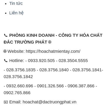
📞
PHÒNG KINH DOANH - CÔNG TY HÓA CHẤT
ĐẮC TRƯỜNG PHÁT
🌐
🌐 Website: https://hoachatmientay.com/
📞 Hotline: - 0933.920.505 - 028.3504.5555
- 028.3756.1835 - 028.3756.1840 - 028.3756.1841-
028.3756.1842
- 0932.660.696 - 0901.326.566 - 0906.387.866 -
0902.765.866
📧 Email: hoachat@dactruongphat.vn
ĐỊA CHỈ
1229C Quốc lộ 1A, Phường Bình Trị Đông B,
Quận Bình Tân, TP. Hồ Chí Minh