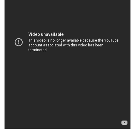
HOACHATMIENTAY.COM | Công ty chuyên
thương mại \ kinh doanh hóa chất tại Thành phố
Hồ Chí Minh
Công Ty Hóa Chất Đắc Trường Phát là một đơn vị