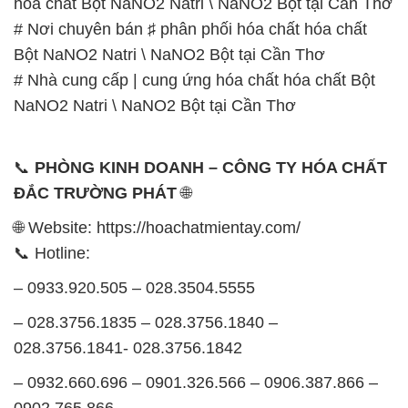
📞
PHÒNG KINH DOANH – CÔNG TY HÓA CHẤT
ĐẮC TRƯỜNG PHÁT
🌐
🌐 Website: https://hoachatmientay.com/
📞 Hotline:
– 0933.920.505 – 028.3504.5555
– 028.3756.1835 – 028.3756.1840 –
028.3756.1841- 028.3756.1842
– 0932.660.696 – 0901.326.566 – 0906.387.866 –
0902.765.866
📧 Email: hoachat@dactruongphat.vn
GIỜ LÀM VIỆC TẠI CÔNG TY HÓA CHẤT ĐẮC
TRƯỜNG PHÁT