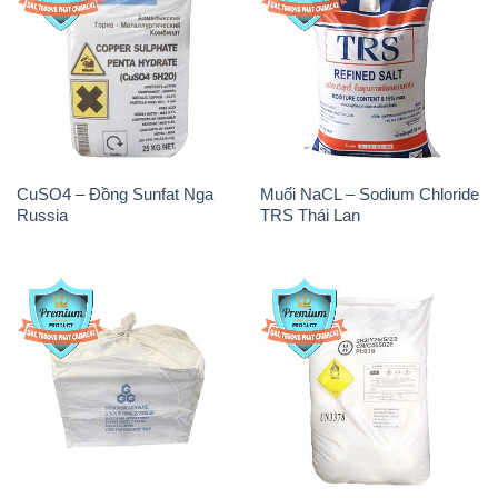
CuSO4 – Đồng Sunfat Nga
Muối NaCL – Sodium Chloride
Russia
TRS Thái Lan
Sodium Bicarbonate – Bicar
Sodium Percarbonate Dạng
NaHCO3 Food Grade 3 Chữ
Bột Trung Quốc China
GGG Bao Jumbo ( Bành )
Trung Quốc China