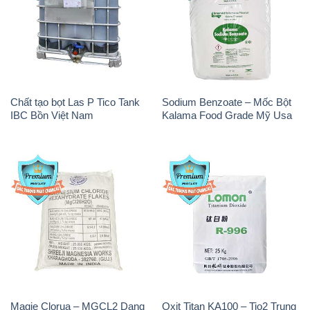
Chất tạo bọt Las P Tico Tank
Sodium Benzoate – Mốc Bột
IBC Bồn Việt Nam
Kalama Food Grade Mỹ Usa
Magie Clorua – MGCL2 Dạng
Oxit Titan KA100 – Tio2 Trung
Vảy Shreeji Magnesia Works
Quốc China
Ấn Độ India