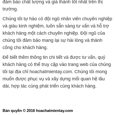
khách hàng một cách chuyên nghiệp. Đội ngũ của
chúng tôi đảm bảo mang lại sự hài lòng và thành
công cho khách hàng.
Để biết thêm thông tin chi tiết và được tư vấn, quý
khách hàng có thể truy cập vào trang web của chúng
tôi tại địa chỉ hoachatmientay.com. Chúng tôi mong
muốn được phục vụ và xây dựng mối quan hệ lâu
dài, hợp tác cùng phát triển cùng khách hàng.
Bản quyền © 2016 hoachatmientay.com
CÔNG TY XNK TM SX HÓA CHẤT ĐẮC TRƯỜNG PHÁT
Giấy chứng nhận Đăng ký Kinh doanh số 0304188681 do Sở Kế
hoạch và Đầu tư Thành phố Hồ Chí Minh cấp ngày 19-01-2017