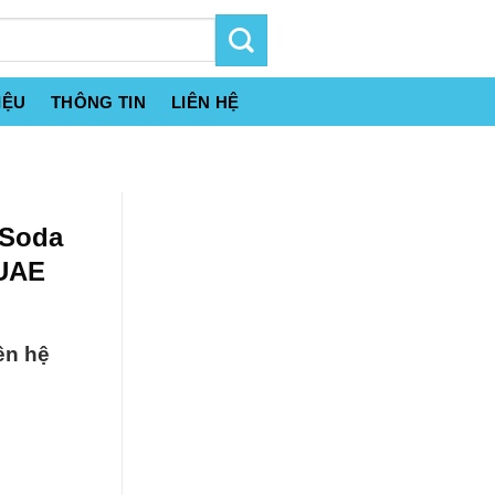
IỆU
THÔNG TIN
LIÊN HỆ
 Soda
 UAE
ên hệ