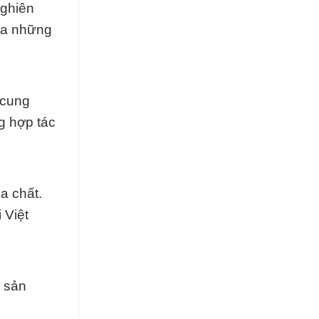
nghiên
 ra những
 cung
g hợp tác
a chất.
 Việt
p sản