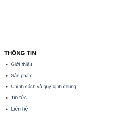
THÔNG TIN
Giới thiệu
Sản phẩm
Chính sách và quy định chung
Tin tức
Liên hệ
📞
PHÒNG KINH DOANH - CÔNG TY HÓA CHẤT
ĐẮC TRƯỜNG PHÁT
🌐
🌐 Website: https://hoachatmientay.com/