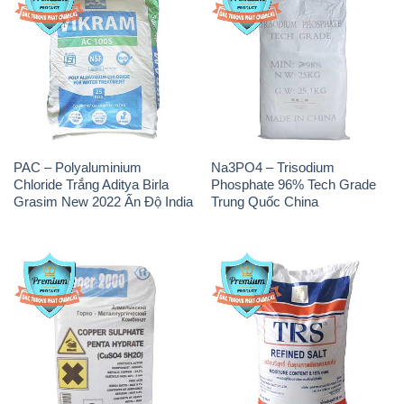
PAC – Polyaluminium
Na3PO4 – Trisodium
Chloride Trắng Aditya Birla
Phosphate 96% Tech Grade
Grasim New 2022 Ấn Độ India
Trung Quốc China
CuSO4 – Đồng Sunfat Nga
Muối NaCL – Sodium Chloride
Russia
TRS Thái Lan