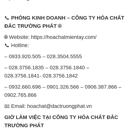
🌐 Website: https://hoachatmientay.com/
📞 Hotline:
– 0933.920.505 – 028.3504.5555
– 028.3756.1835 – 028.3756.1840 –
028.3756.1841- 028.3756.1842
– 0932.660.696 – 0901.326.566 – 0906.387.866 –
0902.765.866
📧 Email: hoachat@dactruongphat.vn
GIỜ LÀM VIỆC TẠI CÔNG TY HÓA CHẤT ĐẮC
TRƯỜNG PHÁT
Thời gian làm việc
tại Hóa Chất Đắc Trường Phát
được tổ chức như sau:
Thứ 2 đến thứ 6: Buổi sáng: từ 8h đến 11h – Buổi
chiều: từ 12h30 đến 17h