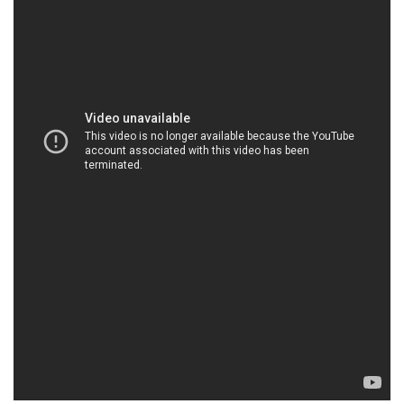
HOACHATMIENTAY.COM | Công ty thương mại \
kinh doanh hóa chất tại Thành phố Hồ Chí Minh
Công ty Hóa Chất Đắc Trường Phát đã xây dựng
lên danh tiếng của mình với hơn ba thập kỷ kinh