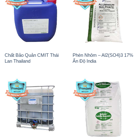
Chất Bảo Quản CMIT Thái
Phèn Nhôm – Al2(SO4)3 17%
Lan Thailand
Ấn Độ India
Chất tạo bọt Las P Tico Tank
Sodium Benzoate – Mốc Bột
IBC Bồn Việt Nam
Kalama Food Grade Mỹ Usa