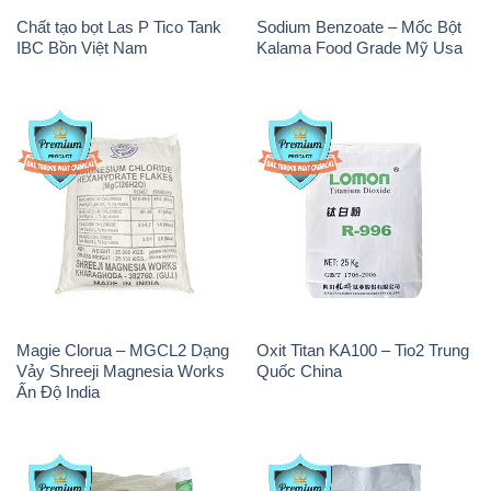
Magie Clorua – MGCL2 Dạng
Oxit Titan KA100 – Tio2 Trung
Vảy Shreeji Magnesia Works
Quốc China
Ấn Độ India