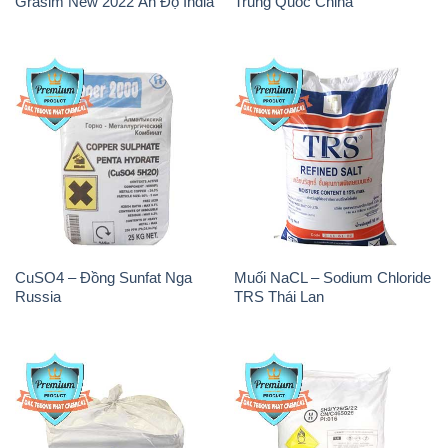
Grasim New 2022 Ấn Độ India
Trung Quốc China
CuSO4 – Đồng Sunfat Nga
Muối NaCL – Sodium Chloride
Russia
TRS Thái Lan