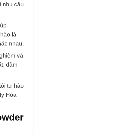
i nhu cầu
iúp
hào là
hác nhau.
nghiệm và
ặt, đảm
tôi tự hào
 ty Hóa
owder