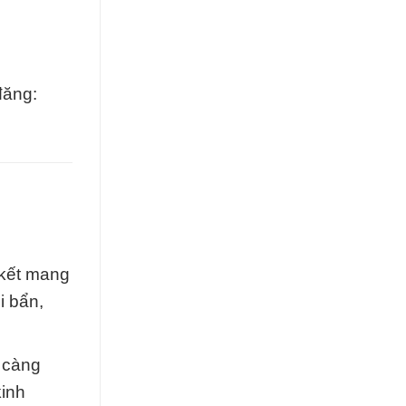
đăng:
 kết mang
i bẩn,
 càng
kinh