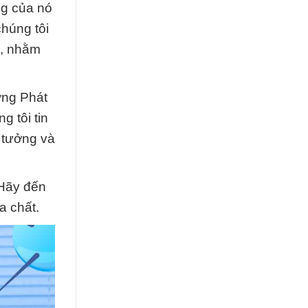
ng của nó
chúng tôi
n, nhằm
ờng Phát
 tôi tin
 tưởng và
 Hãy đến
a chất.