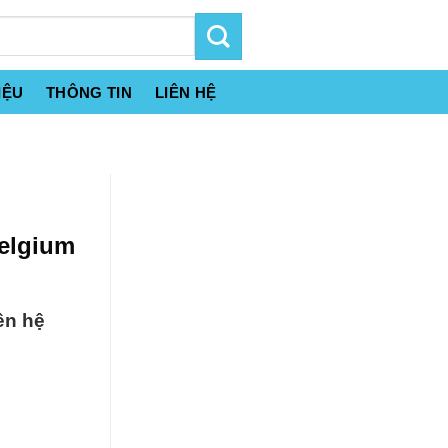
IỆU
THÔNG TIN
LIÊN HỆ
elgium
ên hệ