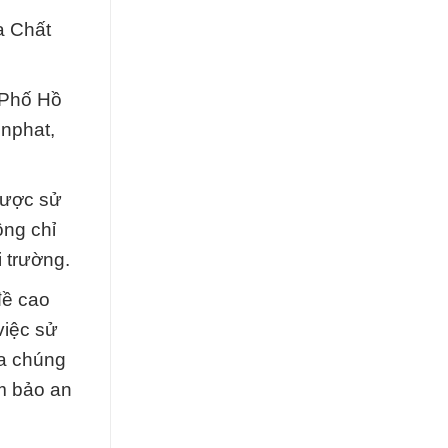
a Chất
 Phố Hồ
nphat,
được sử
ông chỉ
 trường.
đề cao
việc sử
ủa chúng
ảm bảo an