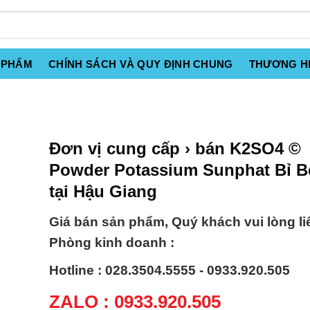
 PHẨM
CHÍNH SÁCH VÀ QUY ĐỊNH CHUNG
THƯƠNG H
Đơn vị cung cấp › bán K2SO4 ©
Powder Potassium Sunphat Bỉ B
tại Hậu Giang
Giá bán sản phẩm, Quý khách vui lòng li
Phòng kinh doanh :
Hotline : 028.3504.5555 - 0933.920.505
ZALO : 0933.920.505