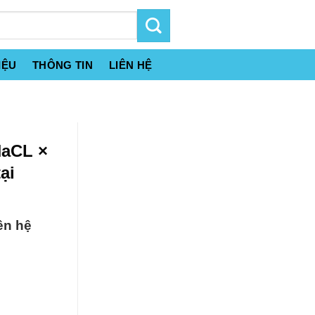
IỆU
THÔNG TIN
LIÊN HỆ
NaCL ×
ại
ên hệ