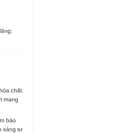
đăng:
hóa chất.
ết mang
đảm bảo
n sàng tư