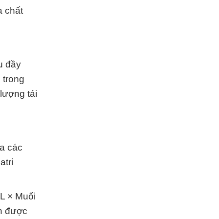
a chất
u đầy
 trong
lượng tái
ra các
tri
CL × Muối
ốn được