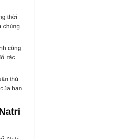
ng thời
a chúng
ành công
ối tác
uân thủ
 của bạn
Natri
i Natri