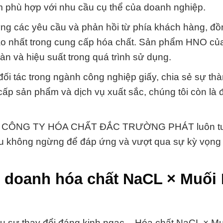
 phù hợp với nhu cầu cụ thể của doanh nghiệp.
ng các yêu cầu và phản hồi từ phía khách hàng, đồ
cao nhất trong cung cấp hóa chất. Sản phẩm HNO củ
àn và hiệu suất trong quá trình sử dụng.
ối tác trong ngành công nghiệp giấy, chia sẻ sự th
cấp sản phẩm và dịch vụ xuất sắc, chúng tôi còn là đ
trị mà CÔNG TY HÓA CHẤT ĐẮC TRƯỜNG PHÁT luôn t
đấu không ngừng để đáp ứng và vượt qua sự kỳ vọng
 doanh hóa chất NaCL × Muối 
 sự thay đổi đáng kinh ngạc – Hóa chất NaCL × Muố