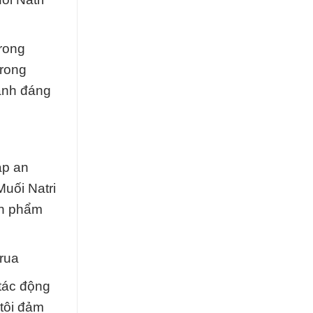
trong
trong
ạnh đáng
áp an
uối Natri
ản phẩm
rua
tác động
 tôi đảm