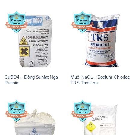
CuSO4 – Đồng Sunfat Nga
Muối NaCL – Sodium Chloride
Russia
TRS Thái Lan