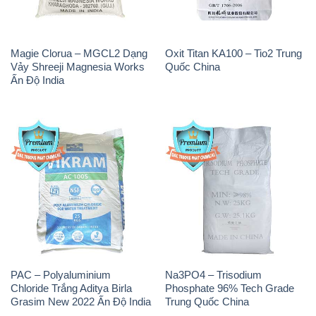
Magie Clorua – MGCL2 Dạng
Oxit Titan KA100 – Tio2 Trung
Vảy Shreeji Magnesia Works
Quốc China
Ấn Độ India
PAC – Polyaluminium
Na3PO4 – Trisodium
Chloride Trắng Aditya Birla
Phosphate 96% Tech Grade
Grasim New 2022 Ấn Độ India
Trung Quốc China