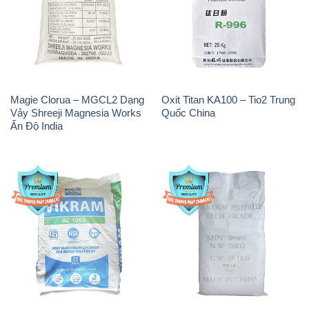
Magie Clorua – MGCL2 Dạng
Oxit Titan KA100 – Tio2 Trung
Vảy Shreeji Magnesia Works
Quốc China
Ấn Độ India