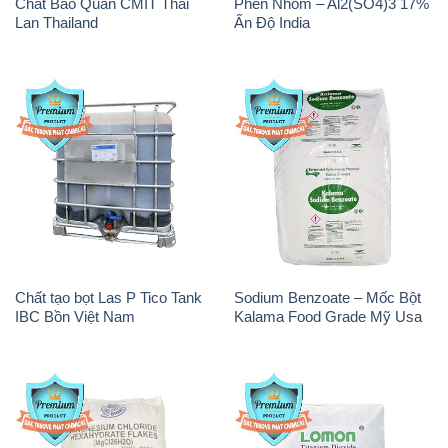
Chất Bảo Quản CMIT Thái
Phèn Nhôm – Al2(SO4)3 17%
Lan Thailand
Ấn Độ India
Chất tạo bọt Las P Tico Tank
Sodium Benzoate – Mốc Bột
IBC Bồn Việt Nam
Kalama Food Grade Mỹ Usa