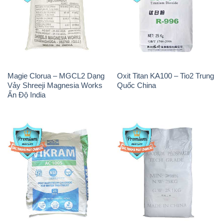
Magie Clorua – MGCL2 Dạng
Oxit Titan KA100 – Tio2 Trung
Vảy Shreeji Magnesia Works
Quốc China
Ấn Độ India