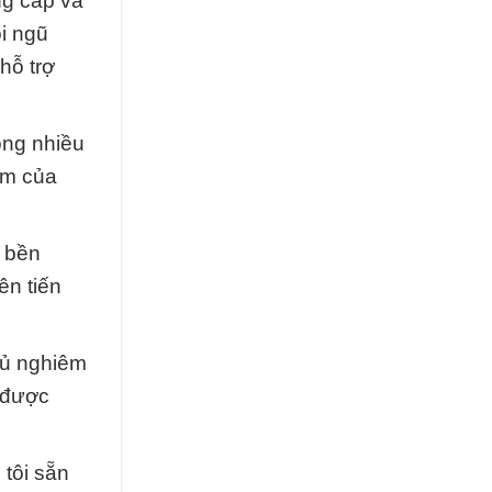
ng cấp và
i ngũ
hỗ trợ
ong nhiều
ẩm của
i bền
ên tiến
thủ nghiêm
 được
tôi sẵn