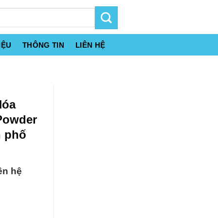
IỆU
THÔNG TIN
LIÊN HỆ
Hóa
 Powder
h phố
ên hệ