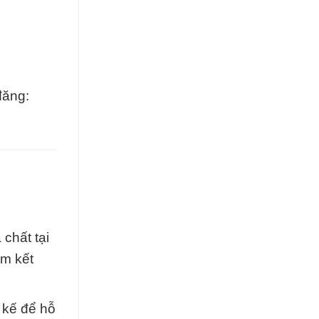
đăng:
chất tại
am kết
 kế để hỗ