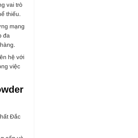
g vai trò
ể thiếu.
dựng mạng
p đa
 hàng.
iên hệ với
ong việc
owder
Chất Đắc