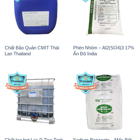
Chất Bảo Quản CMIT Thái
Phèn Nhôm – Al2(SO4)3 17%
Lan Thailand
Ấn Độ India
Chất tạo bọt Las P Tico Tank
Sodium Benzoate – Mốc Bột