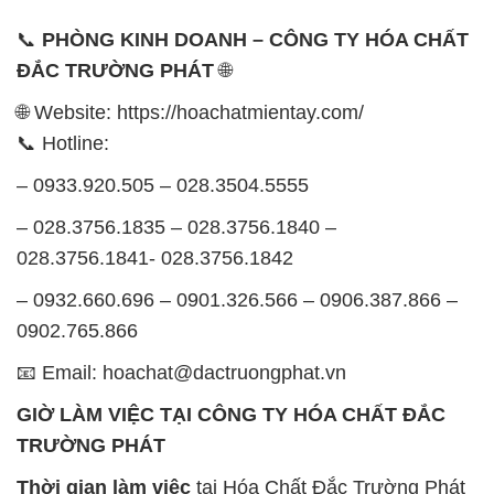
📞
PHÒNG KINH DOANH – CÔNG TY HÓA CHẤT
ĐẮC TRƯỜNG PHÁT
🌐
🌐 Website: https://hoachatmientay.com/
📞 Hotline:
– 0933.920.505 – 028.3504.5555
– 028.3756.1835 – 028.3756.1840 –
028.3756.1841- 028.3756.1842
– 0932.660.696 – 0901.326.566 – 0906.387.866 –
0902.765.866
📧 Email: hoachat@dactruongphat.vn
GIỜ LÀM VIỆC TẠI CÔNG TY HÓA CHẤT ĐẮC
TRƯỜNG PHÁT
Thời gian làm việc
tại Hóa Chất Đắc Trường Phát