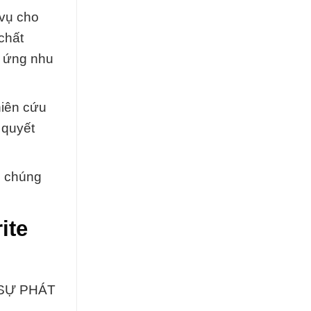
 vụ cho
chất
p ứng nhu
hiên cứu
 quyết
, chúng
ite
 SỰ PHÁT