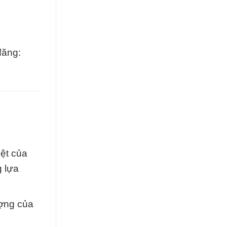
đăng:
ệt của
g lựa
ượng của