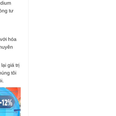
odium
òng tư
 với hóa
chuyên
i giá trị
úng tôi
i.