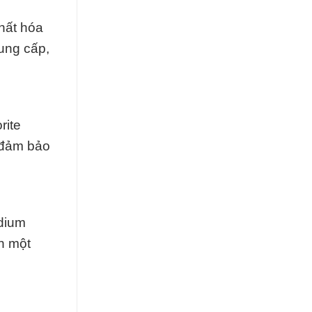
hất hóa
ung cấp,
rite
i đảm bảo
odium
n một