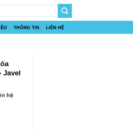
IỆU
THÔNG TIN
LIÊN HỆ
hóa
 Javel
ên hệ