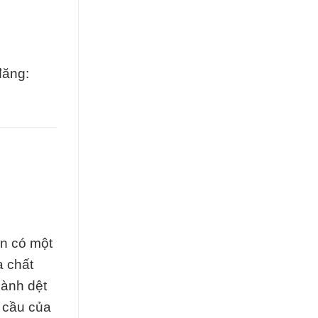
đăng:
òn có một
 chất
gành dệt
 cầu của