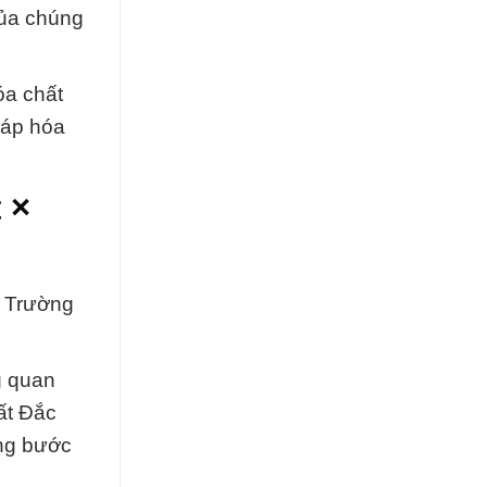
của chúng
óa chất
háp hóa
 ×
c Trường
g quan
ất Đắc
ững bước