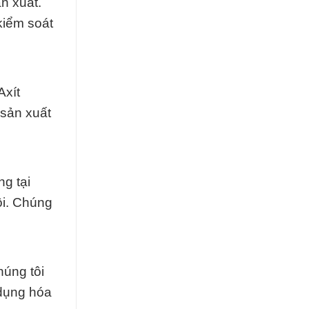
ản xuất.
kiểm soát
Axít
 sản xuất
g tại
ôi. Chúng
húng tôi
 dụng hóa