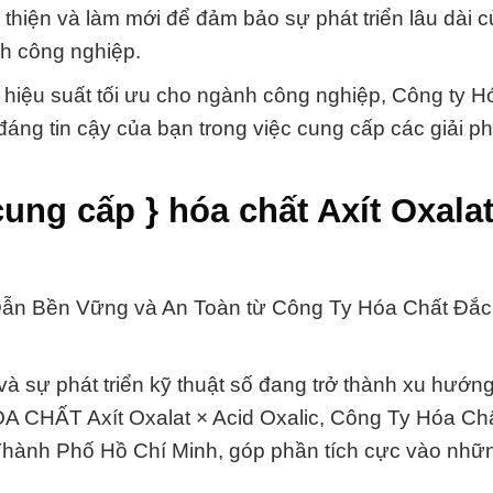
i thiện và làm mới để đảm bảo sự phát triển lâu dài 
nh công nghiệp.
 hiệu suất tối ưu cho ngành công nghiệp, Công ty H
 đáng tin cậy của bạn trong việc cung cấp các giải p
ung cấp } hóa chất Axít Oxalat
 Dẫn Bền Vững và An Toàn từ Công Ty Hóa Chất Đắ
 và sự phát triển kỹ thuật số đang trở thành xu hướn
 HÓA CHẤT Axít Oxalat × Acid Oxalic, Công Ty Hóa Ch
i Thành Phố Hồ Chí Minh, góp phần tích cực vào nh