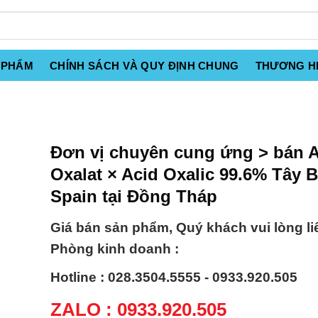
 PHẨM
CHÍNH SÁCH VÀ QUY ĐỊNH CHUNG
THƯƠNG H
Đơn vị chuyên cung ứng > bán A
Oxalat × Acid Oxalic 99.6% Tây 
Spain tại Đồng Tháp
Giá bán sản phẩm, Quý khách vui lòng li
Phòng kinh doanh :
Hotline : 028.3504.5555 - 0933.920.505
ZALO : 0933.920.505