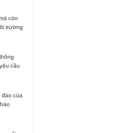
 mà còn
ôi trường
 thông
 yêu cầu
c đáo của
 hào