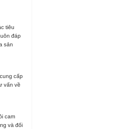
c tiêu
luôn đáp
ra sản
t cung cấp
ư vấn về
ôi cam
ng và đối