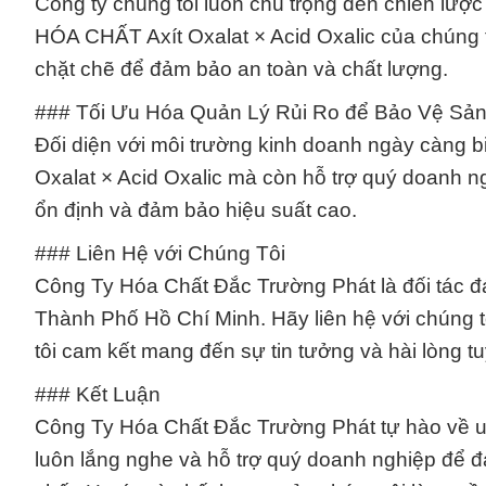
Công ty chúng tôi luôn chú trọng đến chiến lược 
HÓA CHẤT Axít Oxalat × Acid Oxalic của chúng t
chặt chẽ để đảm bảo an toàn và chất lượng.
### Tối Ưu Hóa Quản Lý Rủi Ro để Bảo Vệ Sản
Đối diện với môi trường kinh doanh ngày càng 
Oxalat × Acid Oxalic mà còn hỗ trợ quý doanh ng
ổn định và đảm bảo hiệu suất cao.
### Liên Hệ với Chúng Tôi
Công Ty Hóa Chất Đắc Trường Phát là đối tác đán
Thành Phố Hồ Chí Minh. Hãy liên hệ với chúng t
tôi cam kết mang đến sự tin tưởng và hài lòng t
### Kết Luận
Công Ty Hóa Chất Đắc Trường Phát tự hào về uy 
luôn lắng nghe và hỗ trợ quý doanh nghiệp để đ