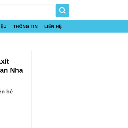
IỆU
THÔNG TIN
LIÊN HỆ
xít
Ban Nha
ên hệ