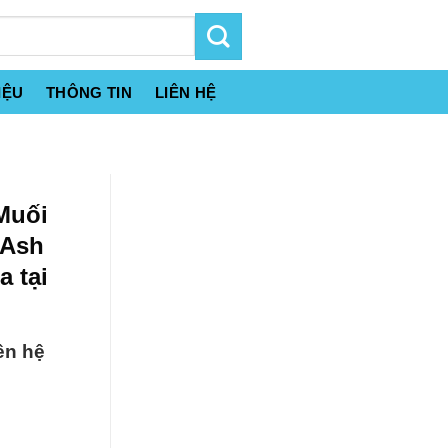
IỆU
THÔNG TIN
LIÊN HỆ
Muối
 Ash
 tại
ên hệ