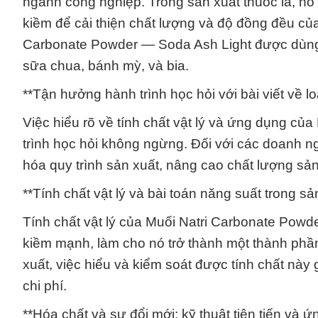
ngành công nghiệp. Trong sản xuất thuốc lá, nó
kiềm để cải thiện chất lượng và độ đồng đều c
Carbonate Powder — Soda Ash Light được dùng
sữa chua, bánh mỳ, và bia.
**Tận hưởng hành trình học hỏi với bài viết về lo
Việc hiểu rõ về tính chất vật lý và ứng dụng c
trình học hỏi không ngừng. Đối với các doanh ng
hóa quy trình sản xuất, nâng cao chất lượng sả
**Tính chất vật lý và bài toán năng suất trong sả
Tính chất vật lý của Muối Natri Carbonate Powd
kiềm mạnh, làm cho nó trở thành một thành phần 
xuất, việc hiểu và kiểm soát được tính chất này 
chi phí.
**Hóa chất và sự đổi mới: kỹ thuật tiên tiến và 