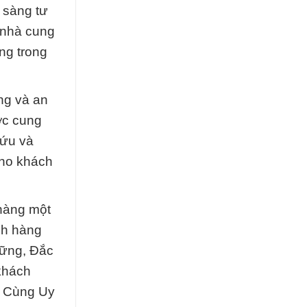
 sàng tư
 nhà cung
ng trong
ng và an
ợc cung
cứu và
 cho khách
 hàng một
ch hàng
vững, Đắc
 khách
h Cùng Uy