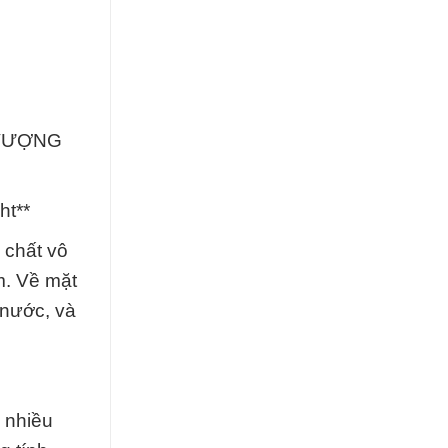
H VƯỢNG
ht**
 chất vô
m. Về mặt
 nước, và
 nhiều