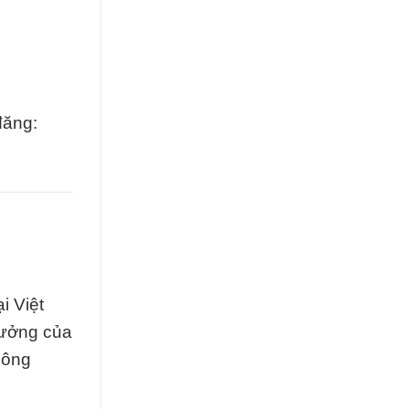
đăng:
i Việt
tưởng của
công