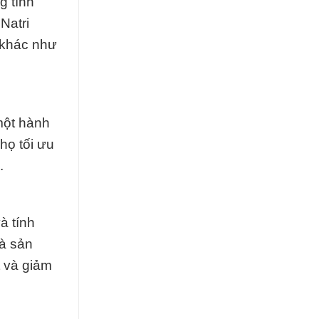
g tính
Natri
 khác như
một hành
họ tối ưu
.
à tính
hà sản
t và giảm