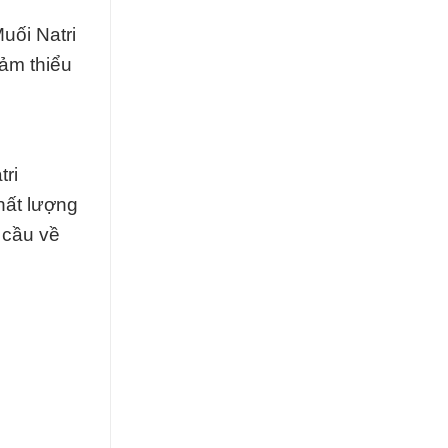
uối Natri
ảm thiểu
tri
hất lượng
 cầu về