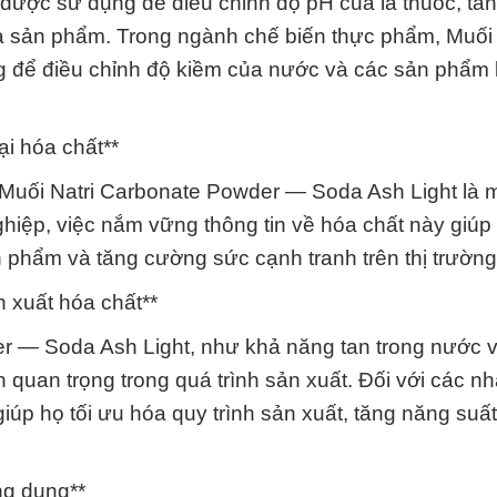
 được sử dụng để điều chỉnh độ pH của lá thuốc, tăn
ủa sản phẩm. Trong ngành chế biến thực phẩm, Muối 
 để điều chỉnh độ kiềm của nước và các sản phẩm
ại hóa chất**
ủa Muối Natri Carbonate Powder — Soda Ash Light là 
hiệp, việc nắm vững thông tin về hóa chất này giúp 
n phẩm và tăng cường sức cạnh tranh trên thị trường
n xuất hóa chất**
er — Soda Ash Light, như khả năng tan trong nước v
quan trọng trong quá trình sản xuất. Đối với các n
giúp họ tối ưu hóa quy trình sản xuất, tăng năng suấ
ứng dụng**