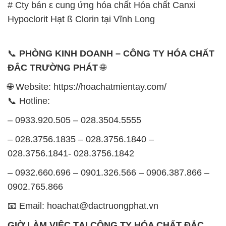
# Cty bán ε cung ứng hóa chất Hóa chất Canxi
Hypoclorit Hạt ß Clorin tại Vĩnh Long
📞
PHÒNG KINH DOANH – CÔNG TY HÓA CHẤT
ĐẮC TRƯỜNG PHÁT
🌐
🌐 Website: https://hoachatmientay.com/
📞 Hotline:
– 0933.920.505 – 028.3504.5555
– 028.3756.1835 – 028.3756.1840 –
028.3756.1841- 028.3756.1842
– 0932.660.696 – 0901.326.566 – 0906.387.866 –
0902.765.866
📧 Email: hoachat@dactruongphat.vn
GIỜ LÀM VIỆC TẠI CÔNG TY HÓA CHẤT ĐẮC