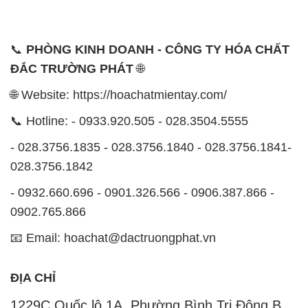
📞
PHÒNG KINH DOANH - CÔNG TY HÓA CHẤT
ĐẮC TRƯỜNG PHÁT
🌐
🌐 Website: https://hoachatmientay.com/
📞 Hotline: - 0933.920.505 - 028.3504.5555
- 028.3756.1835 - 028.3756.1840 - 028.3756.1841-
028.3756.1842
- 0932.660.696 - 0901.326.566 - 0906.387.866 -
0902.765.866
📧 Email: hoachat@dactruongphat.vn
ĐỊA CHỈ
1229C Quốc lộ 1A, Phường Bình Trị Đông B,