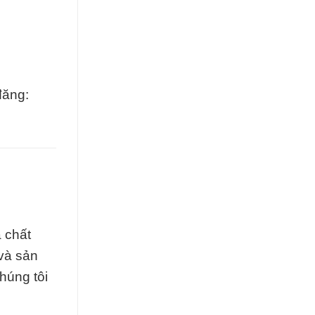
đăng:
 chất
và sản
húng tôi