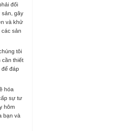
hải đối
 sản, gây
èn và khử
ó các sản
chúng tôi
cần thiết
p để đáp
ề hóa
cấp sự tư
ay hôm
ủa bạn và