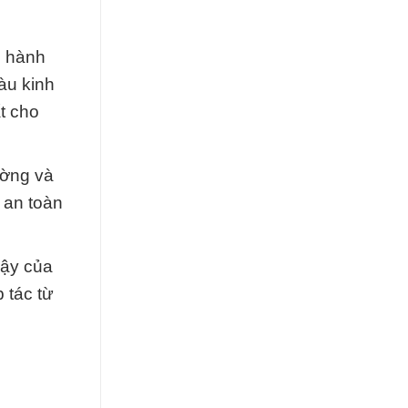
g hành
àu kinh
t cho
ường và
 an toàn
cậy của
 tác từ