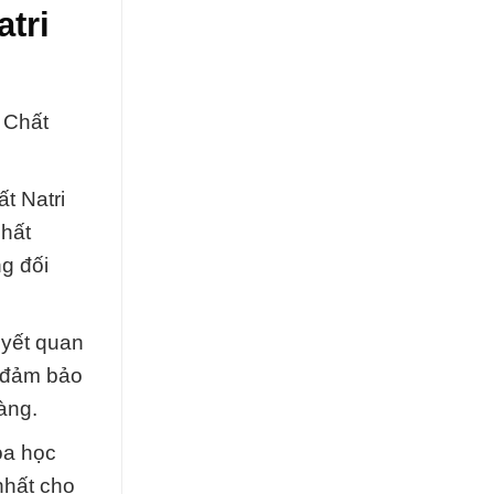
tri
 Chất
t Natri
hất
g đối
uyết quan
, đảm bảo
àng.
óa học
nhất cho