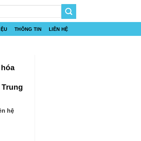
IỆU
THÔNG TIN
LIÊN HỆ
 hóa
 Trung
ên hệ