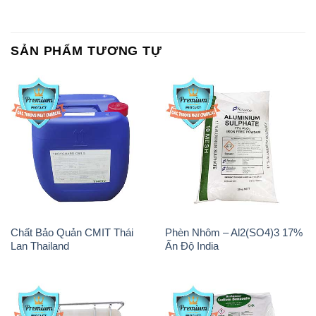
SẢN PHẨM TƯƠNG TỰ
Chất Bảo Quản CMIT Thái
Phèn Nhôm – Al2(SO4)3 17%
Lan Thailand
Ấn Độ India