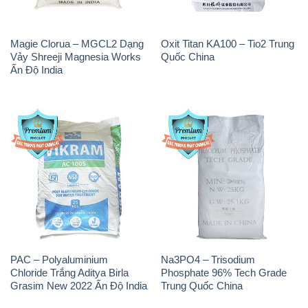
Magie Clorua – MGCL2 Dạng
Oxit Titan KA100 – Tio2 Trung
Vảy Shreeji Magnesia Works
Quốc China
Ấn Độ India
PAC – Polyaluminium
Na3PO4 – Trisodium
Chloride Trắng Aditya Birla
Phosphate 96% Tech Grade
Grasim New 2022 Ấn Độ India
Trung Quốc China