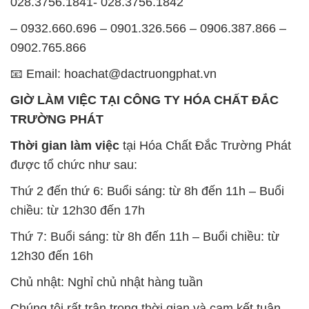
028.3756.1841- 028.3756.1842
– 0932.660.696 – 0901.326.566 – 0906.387.866 –
0902.765.866
📧 Email: hoachat@dactruongphat.vn
GIỜ LÀM VIỆC TẠI CÔNG TY HÓA CHẤT ĐẮC
TRƯỜNG PHÁT
Thời gian làm việc
tại Hóa Chất Đắc Trường Phát
được tổ chức như sau:
Thứ 2 đến thứ 6: Buổi sáng: từ 8h đến 11h – Buổi
chiều: từ 12h30 đến 17h
Thứ 7: Buổi sáng: từ 8h đến 11h – Buổi chiều: từ
12h30 đến 16h
Chủ nhật: Nghỉ chủ nhật hàng tuần
Chúng tôi rất trân trọng thời gian và cam kết tuân