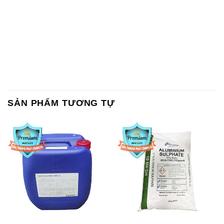
SẢN PHẨM TƯƠNG TỰ
Chất Bảo Quản CMIT Thái
Phèn Nhôm – Al2(SO4)3 17%
Lan Thailand
Ấn Độ India