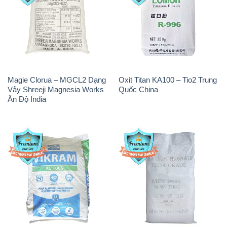
Magie Clorua – MGCL2 Dạng
Oxit Titan KA100 – Tio2 Trung
Vảy Shreeji Magnesia Works
Quốc China
Ấn Độ India
PAC – Polyaluminium
Na3PO4 – Trisodium
Chloride Trắng Aditya Birla
Phosphate 96% Tech Grade
Grasim New 2022 Ấn Độ India
Trung Quốc China