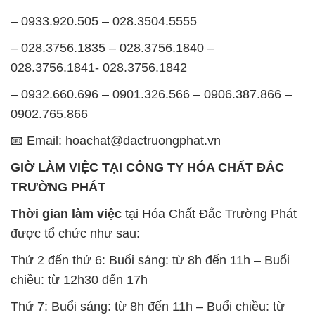
– 0932.660.696 – 0901.326.566 – 0906.387.866 –
0902.765.866
📧 Email: hoachat@dactruongphat.vn
GIỜ LÀM VIỆC TẠI CÔNG TY HÓA CHẤT ĐẮC
TRƯỜNG PHÁT
Thời gian làm việc
tại Hóa Chất Đắc Trường Phát
được tổ chức như sau:
Thứ 2 đến thứ 6: Buổi sáng: từ 8h đến 11h – Buổi
chiều: từ 12h30 đến 17h
Thứ 7: Buổi sáng: từ 8h đến 11h – Buổi chiều: từ
12h30 đến 16h
Chủ nhật: Nghỉ chủ nhật hàng tuần
Chúng tôi rất trân trọng thời gian và cam kết tuân
thủ giờ làm việc để đảm bảo sự hỗ trợ tốt nhất cho