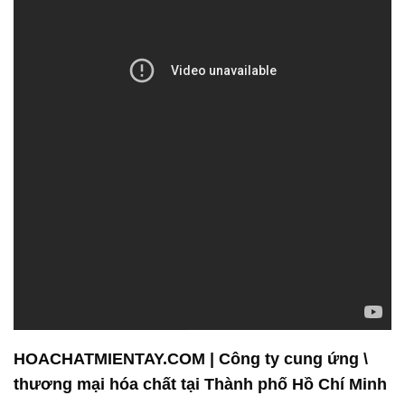
HOACHATMIENTAY.COM | Công ty cung ứng \
thương mại hóa chất tại Thành phố Hồ Chí Minh
Công ty Hóa chất Đắc Trường Phát là một đơn vị
chuyên cung cấp các sản phẩm hóa chất chất
lượng cao phục vụ cho ngành công nghiệp. Chúng
tôi tự hào mang đến cho khách hàng sự đa dạng và