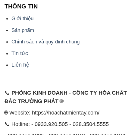
Chính sách và quy định chung
Tin tức
Liên hệ
📞
PHÒNG KINH DOANH - CÔNG TY HÓA CHẤT
ĐẮC TRƯỜNG PHÁT
🌐
🌐 Website: https://hoachatmientay.com/
📞 Hotline: - 0933.920.505 - 028.3504.5555
- 028.3756.1835 - 028.3756.1840 - 028.3756.1841-
028.3756.1842
- 0932.660.696 - 0901.326.566 - 0906.387.866 -
0902.765.866