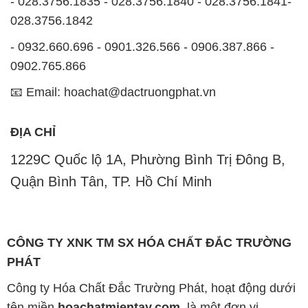
📧 Email: hoachat@dactruongphat.vn
ĐỊA CHỈ
1229C Quốc lộ 1A, Phường Bình Trị Đông B,
Quận Bình Tân, TP. Hồ Chí Minh
CÔNG TY XNK TM SX HÓA CHẤT ĐẮC TRƯỜNG
PHÁT
Công ty Hóa Chất Đắc Trường Phát, hoạt động dưới
tên miền
hoachatmientay.com
, là một đơn vị
chuyên kinh doanh và phân phối các loại hóa chất
công nghiệp đa dạng, nhằm đáp ứng nhu cầu sử
dụng của khách hàng một cách tốt nhất.
Chúng tôi cam kết mang đến sự hài lòng và đáp ứng