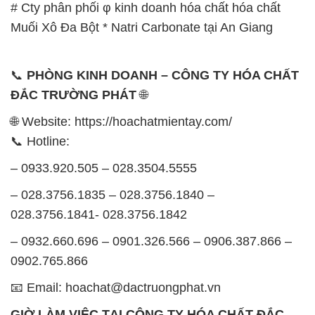
# Cty phân phối φ kinh doanh hóa chất hóa chất
Muối Xô Đa Bột * Natri Carbonate tại An Giang
📞
PHÒNG KINH DOANH – CÔNG TY HÓA CHẤT
ĐẮC TRƯỜNG PHÁT
🌐
🌐 Website: https://hoachatmientay.com/
📞 Hotline:
– 0933.920.505 – 028.3504.5555
– 028.3756.1835 – 028.3756.1840 –
028.3756.1841- 028.3756.1842
– 0932.660.696 – 0901.326.566 – 0906.387.866 –
0902.765.866
📧 Email: hoachat@dactruongphat.vn
GIỜ LÀM VIỆC TẠI CÔNG TY HÓA CHẤT ĐẮC