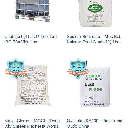
Chất tạo bọt Las P Tico Tank
Sodium Benzoate – Mốc Bột
IBC Bồn Việt Nam
Kalama Food Grade Mỹ Usa
Magie Clorua – MGCL2 Dạng
Oxit Titan KA100 – Tio2 Trung
Vảy Shreeji Magnesia Works
Quốc China