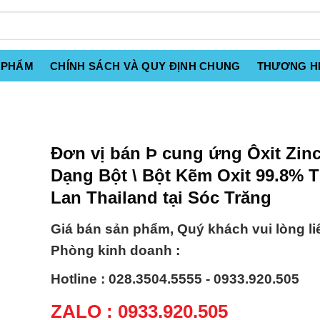
 PHẨM
CHÍNH SÁCH VÀ QUY ĐỊNH CHUNG
THƯƠNG H
Đơn vị bán Þ cung ứng Ôxit Zin
Dạng Bột \ Bột Kẽm Oxit 99.8% T
Lan Thailand tại Sóc Trăng
Giá bán sản phẩm, Quý khách vui lòng li
Phòng kinh doanh :
Hotline : 028.3504.5555 - 0933.920.505
ZALO : 0933.920.505