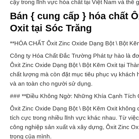
cậy trong lĩnh vực hóa chất tại Việt Nam và thế g
Bán { cung cấp } hóa chất Ô
Oxit tại Sóc Trăng
**HÓA CHẤT Ôxit Zinc Oxide Dạng Bột \ Bột Kẽ
Công ty Hóa Chất Đắc Trường Phát tự hào là đơn
Ôxit Zinc Oxide Dạng Bột \ Bột Kẽm Oxit tại Th
chất lượng mà còn đặt mục tiêu phục vụ khách h
và an toàn cho người sử dụng.
### **Điều Không Ngờ: Những Khía Cạnh Tích C
Ôxit Zinc Oxide Dạng Bột \ Bột Kẽm Oxit không 
tích cực trong nhiều lĩnh vực khác nhau. Từ v
công nghiệp sản xuất và xây dựng, Ôxit Zinc Ox
trọng của mình.