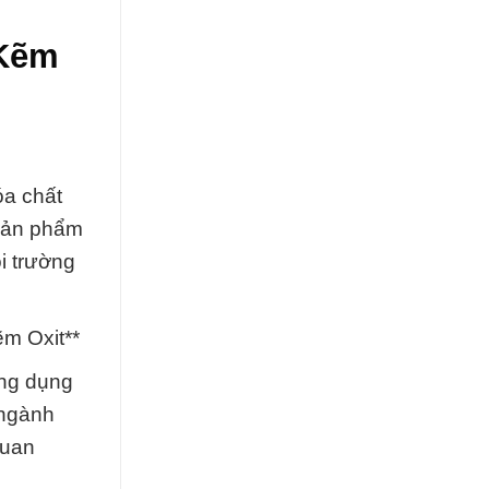
 Kẽm
óa chất
 sản phẩm
i trường
m Oxit**
ứng dụng
 ngành
quan