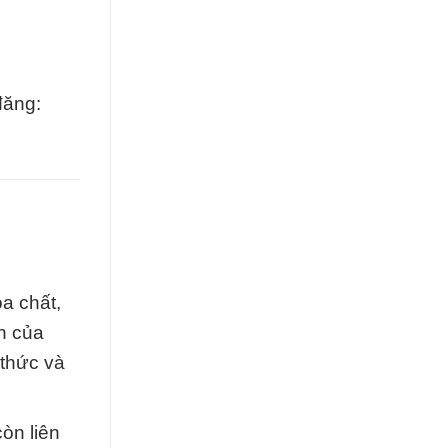
đăng:
a chất,
n của
 thức và
òn liên