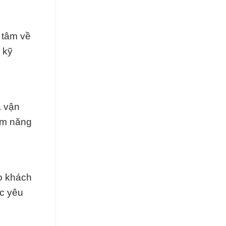
 tâm về
 kỹ
à vận
ệm năng
o khách
ác yêu