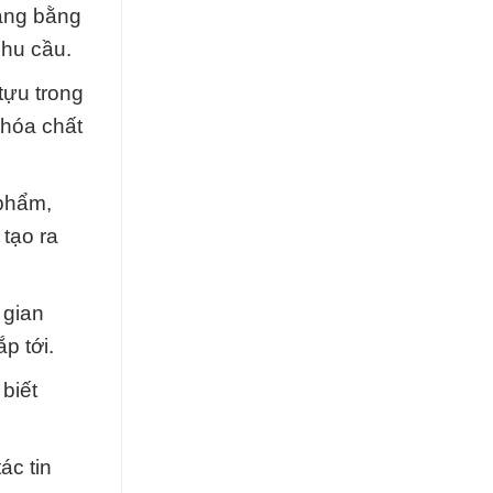
hàng bằng
nhu cầu.
tựu trong
 hóa chất
 phẩm,
tạo ra
 gian
p tới.
biết
ác tin