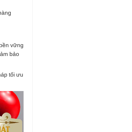
 hàng
 bền vững
đảm bảo
áp tối ưu