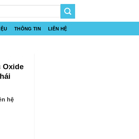
IỆU
THÔNG TIN
LIÊN HỆ
c Oxide
hái
ên hệ