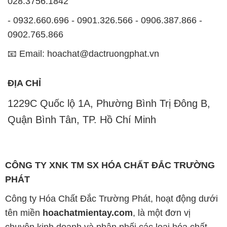
028.3756.1842
- 0932.660.696 - 0901.326.566 - 0906.387.866 -
0902.765.866
📧 Email: hoachat@dactruongphat.vn
ĐỊA CHỈ
1229C Quốc lộ 1A, Phường Bình Trị Đông B,
Quận Bình Tân, TP. Hồ Chí Minh
CÔNG TY XNK TM SX HÓA CHẤT ĐẮC TRƯỜNG
PHÁT
Công ty Hóa Chất Đắc Trường Phát, hoạt động dưới
tên miền
hoachatmientay.com
, là một đơn vị
chuyên kinh doanh và phân phối các loại hóa chất