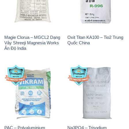
Magie Clorua – MGCL2 Dạng
Oxit Titan KA100 – Tio2 Trung
Vảy Shreeji Magnesia Works
Quốc China
Ấn Độ India
PAC – Polyaluminium
Na3PO4 – Trisodium