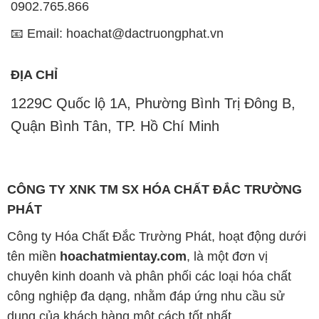
1229C Quốc lộ 1A, Phường Bình Trị Đông B,
Quận Bình Tân, TP. Hồ Chí Minh
CÔNG TY XNK TM SX HÓA CHẤT ĐẮC TRƯỜNG
PHÁT
Công ty Hóa Chất Đắc Trường Phát, hoạt động dưới
tên miền
hoachatmientay.com
, là một đơn vị
chuyên kinh doanh và phân phối các loại hóa chất
công nghiệp đa dạng, nhằm đáp ứng nhu cầu sử
dụng của khách hàng một cách tốt nhất.
Chúng tôi cam kết mang đến sự hài lòng và đáp ứng
mọi nhu cầu của khách hàng với tiêu chí hàng đầu.
Công ty chúng tôi hiện cung cấp những sản phẩm
hóa chất chất lượng cao với giá thành hợp lý, nhằm