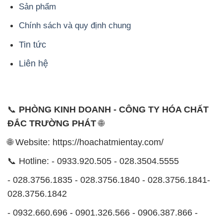
Liên hệ
📞
PHÒNG KINH DOANH - CÔNG TY HÓA CHẤT
ĐẮC TRƯỜNG PHÁT
🌐
🌐 Website: https://hoachatmientay.com/
📞 Hotline: - 0933.920.505 - 028.3504.5555
- 028.3756.1835 - 028.3756.1840 - 028.3756.1841-
028.3756.1842
- 0932.660.696 - 0901.326.566 - 0906.387.866 -
0902.765.866
📧 Email: hoachat@dactruongphat.vn
ĐỊA CHỈ