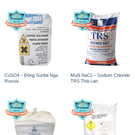
CuSO4 – Đồng Sunfat Nga
Muối NaCL – Sodium Chloride
Russia
TRS Thái Lan
Sodium Bicarbonate – Bicar
Sodium Percarbonate Dạng
NaHCO3 Food Grade 3 Chữ
Bột Trung Quốc China