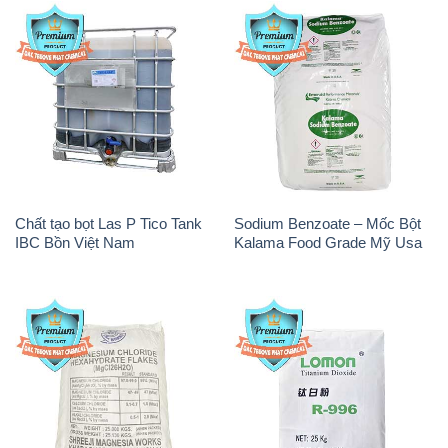
Chất tạo bọt Las P Tico Tank
Sodium Benzoate – Mốc Bột
IBC Bồn Việt Nam
Kalama Food Grade Mỹ Usa
Magie Clorua – MGCL2 Dạng
Oxit Titan KA100 – Tio2 Trung
Vảy Shreeji Magnesia Works
Quốc China
Ấn Độ India