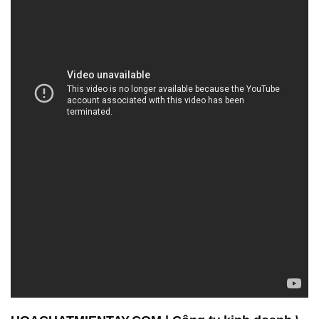
HOACHATMIENTAY.COM | Công ty kinh doanh \
cung cấp hóa chất tại Thành phố Hồ Chí Minh
Công ty Hóa chất Đắc Trường Phát là đối tác đáng
tin cậy trong lĩnh vực bán và phân phối hóa chất tại