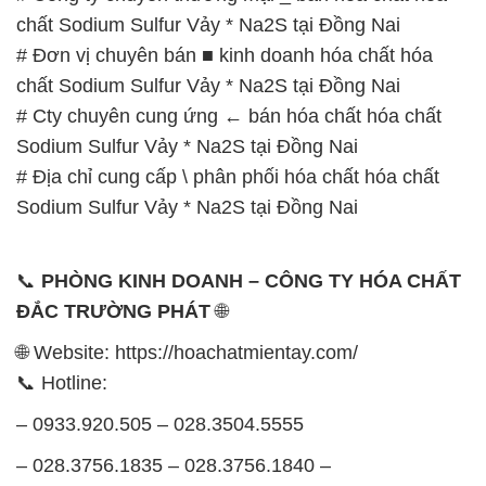
Sodium Sulfur Vảy * Na2S tại Đồng Nai
# Địa chỉ cung cấp \ phân phối hóa chất hóa chất
Sodium Sulfur Vảy * Na2S tại Đồng Nai
📞
PHÒNG KINH DOANH – CÔNG TY HÓA CHẤT
ĐẮC TRƯỜNG PHÁT
🌐
🌐 Website: https://hoachatmientay.com/
📞 Hotline:
– 0933.920.505 – 028.3504.5555
– 028.3756.1835 – 028.3756.1840 –
028.3756.1841- 028.3756.1842
– 0932.660.696 – 0901.326.566 – 0906.387.866 –
0902.765.866
📧 Email: hoachat@dactruongphat.vn