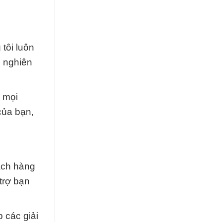
tôi luôn
g nghiên
g mọi
của bạn,
ách hàng
trợ bạn
 các giải