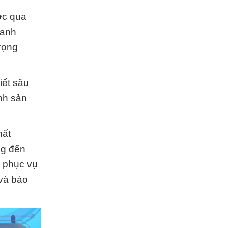
ớc qua
oanh
rọng
iết sâu
ình sản
hất
ng đến
ể phục vụ
 và bảo