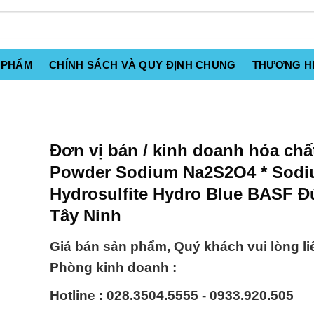
 PHẨM
CHÍNH SÁCH VÀ QUY ĐỊNH CHUNG
THƯƠNG H
Đơn vị bán / kinh doanh hóa chấ
Powder Sodium Na2S2O4 * Sod
Hydrosulfite Hydro Blue BASF Đứ
Tây Ninh
Giá bán sản phẩm, Quý khách vui lòng li
Phòng kinh doanh :
Hotline : 028.3504.5555 - 0933.920.505