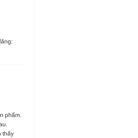
đăng:
ản phẩm.
au.
 thấy