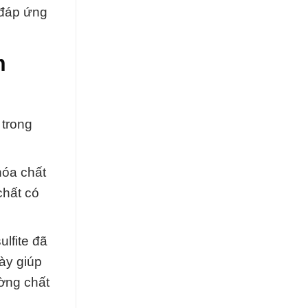
 đáp ứng
m
trong
hóa chất
chất có
lfite đã
này giúp
ường chất