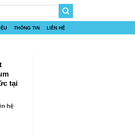
IỆU
THÔNG TIN
LIÊN HỆ
t
ium
c tại
ên hệ