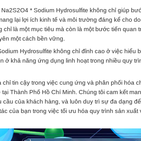
m Na2S2O4 * Sodium Hydrosulfite không chỉ giúp bư
ang lại lợi ích kinh tế và môi trường đáng kể cho d
 chỉ là một mục tiêu mà còn là một bước tiến quan t
uyên một cách bền vững.
ium Hydrosulfite không chỉ đỉnh cao ở việc hiểu b
òn ở khả năng ứng dụng linh hoạt trong nhiều quy tr
chỉ tin cậy trong việc cung ứng và phân phối hóa c
tại Thành Phố Hồ Chí Minh. Chúng tôi cam kết ma
 cầu của khách hàng, và luôn duy trì sự đa dạng đ
tác của bạn trong việc tối ưu hóa quy trình sản xuất