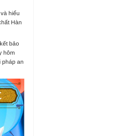
và hiểu
 chất Hàn
kết bảo
ay hôm
i pháp an