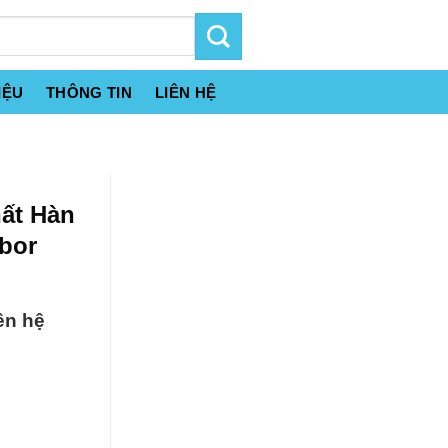
IỆU
THÔNG TIN
LIÊN HỆ
hất Hàn
bor
ên hệ