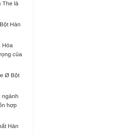
 The là
 Bột Hàn
. Hóa
trọng của
he Ø Bột
c ngành
uốn hợp
hất Hàn