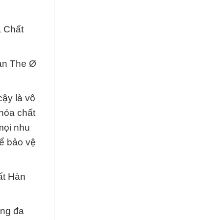
 Chất
Hàn The Ø
cậy là vô
hóa chất
mọi nhu
để bảo vệ
ất Hàn
ụng đa