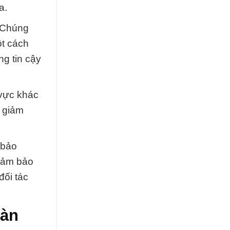
a.
. Chúng
ột cách
g tin cậy
 vực khác
ể giảm
 bảo
 đảm bảo
đối tác
Hàn