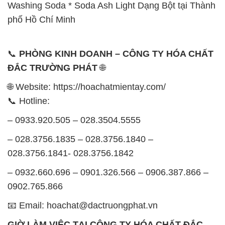
Washing Soda * Soda Ash Light Dạng Bột tại Thành
phố Hồ Chí Minh
📞
PHÒNG KINH DOANH – CÔNG TY HÓA CHẤT
ĐẮC TRƯỜNG PHÁT
🌐
🌐 Website: https://hoachatmientay.com/
📞 Hotline:
– 0933.920.505 – 028.3504.5555
– 028.3756.1835 – 028.3756.1840 –
028.3756.1841- 028.3756.1842
– 0932.660.696 – 0901.326.566 – 0906.387.866 –
0902.765.866
📧 Email: hoachat@dactruongphat.vn
GIỜ LÀM VIỆC TẠI CÔNG TY HÓA CHẤT ĐẮC