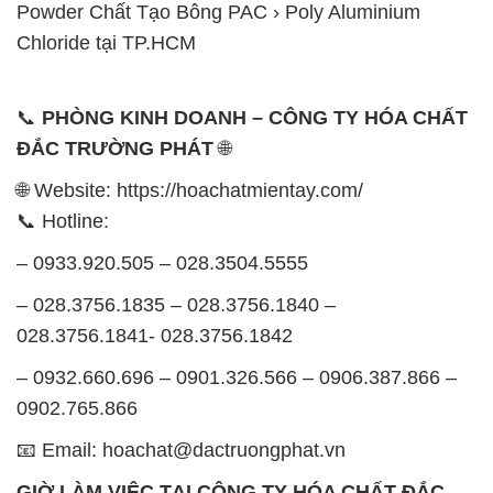
Powder Chất Tạo Bông PAC › Poly Aluminium
Chloride tại TP.HCM
📞
PHÒNG KINH DOANH – CÔNG TY HÓA CHẤT
ĐẮC TRƯỜNG PHÁT
🌐
🌐 Website: https://hoachatmientay.com/
📞 Hotline:
– 0933.920.505 – 028.3504.5555
– 028.3756.1835 – 028.3756.1840 –
028.3756.1841- 028.3756.1842
– 0932.660.696 – 0901.326.566 – 0906.387.866 –
0902.765.866
📧 Email: hoachat@dactruongphat.vn
GIỜ LÀM VIỆC TẠI CÔNG TY HÓA CHẤT ĐẮC