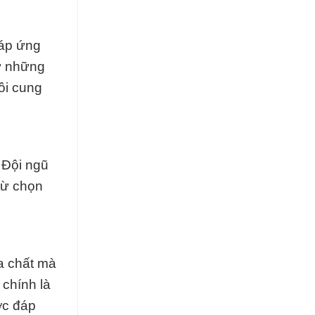
đáp ứng
ừ những
ôi cung
 Đội ngũ
từ chọn
a chất mà
 chính là
ợc đáp