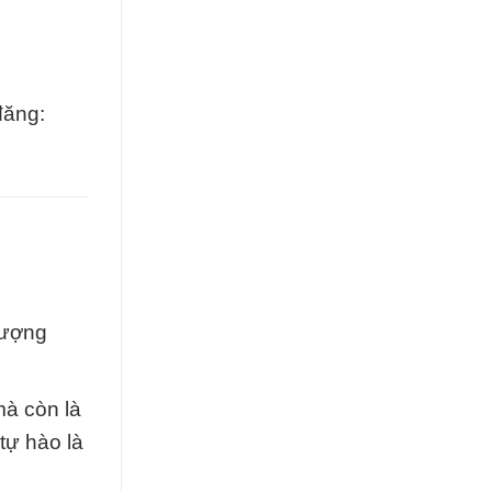
đăng:
lượng
mà còn là
tự hào là