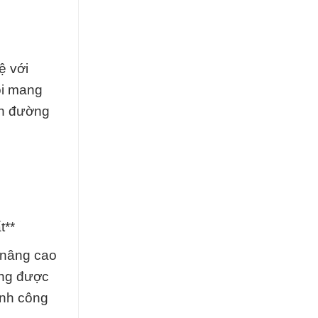
ệ với
ôi mang
on đường
t**
 nâng cao
ọng được
ành công