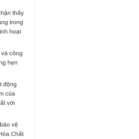
nhận thấy
ăng trong
inh hoạt
t và công
úng hẹn
t động
ệm của
ất với
 bảo vệ
 Hóa Chất