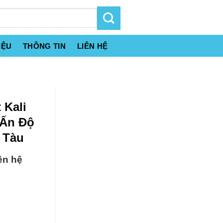
IỆU
THÔNG TIN
LIÊN HỆ
 Kali
 Ấn Độ
 Tàu
ên hệ