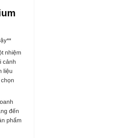
cium
ậy**
ột nhiệm
i cảnh
 liệu
a chọn
doanh
ang đến
sản phẩm