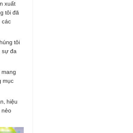
n xuất
g tôi đã
o các
húng tôi
n sự đa
òn mang
ng mục
n, hiệu
i nẻo