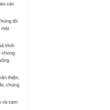
vào các
Chúng tôi
ề một
á trình
c chúng
 nông
hân thiện.
đa, chúng
h và cam