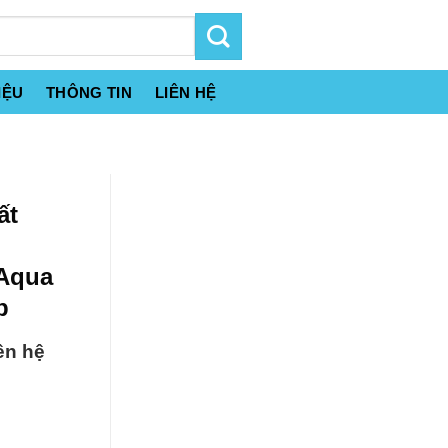
IỆU
THÔNG TIN
LIÊN HỆ
ất
 Aqua
p
ên hệ