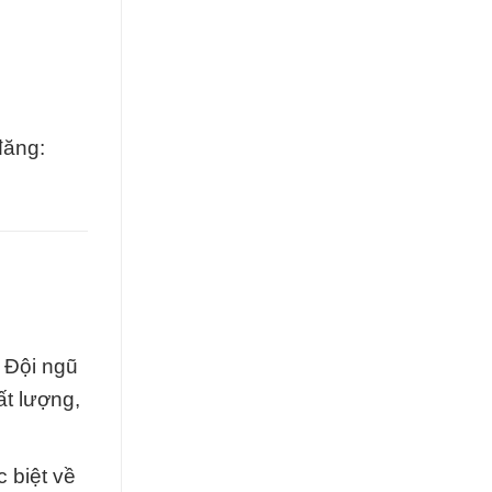
đăng:
. Đội ngũ
ất lượng,
 biệt về