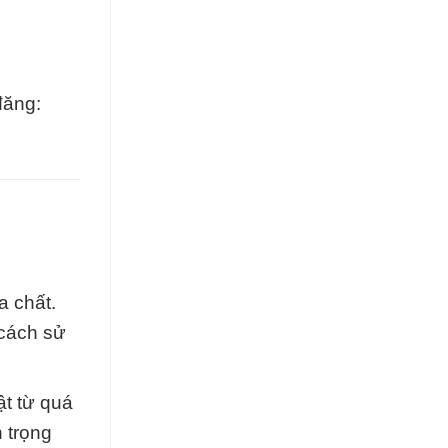
đăng:
a chất.
 cách sử
t từ quá
n trọng