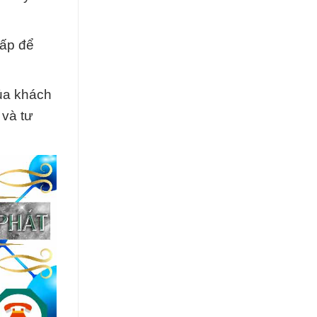
cấp để
của khách
 và tư