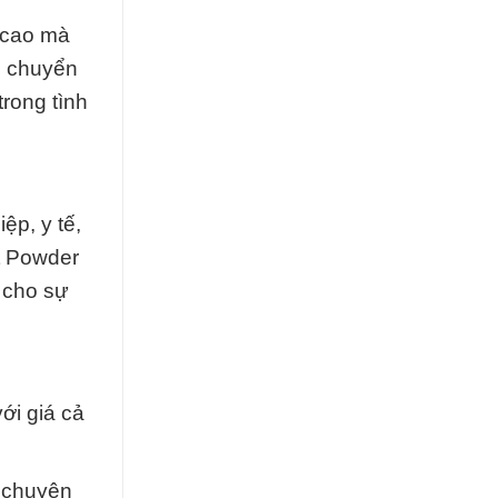
 cao mà
n chuyển
rong tình
ệp, y tế,
t Powder
 cho sự
ới giá cả
n chuyên