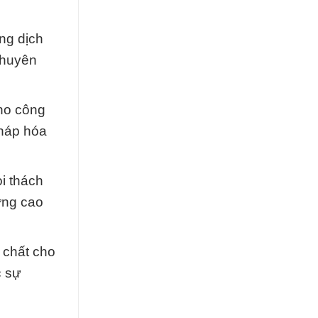
ng dịch
chuyên
cho công
pháp hóa
i thách
ợng cao
 chất cho
c sự