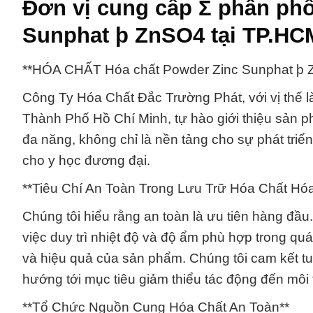
Đơn vị cung cấp Σ phân phố
Sunphat þ ZnSO4 tại TP.HC
**HÓA CHẤT Hóa chất Powder Zinc Sunphat þ 
Công Ty Hóa Chất Đắc Trường Phát, với vị thế là
Thành Phố Hồ Chí Minh, tự hào giới thiệu sản
đa năng, không chỉ là nền tảng cho sự phát triể
cho y học đương đại.
**Tiêu Chí An Toàn Trong Lưu Trữ Hóa Chất Hó
Chúng tôi hiểu rằng an toàn là ưu tiên hàng đầ
việc duy trì nhiệt độ và độ ẩm phù hợp trong quá
và hiệu quả của sản phẩm. Chúng tôi cam kết tu
hướng tới mục tiêu giảm thiểu tác động đến môi
**Tổ Chức Nguồn Cung Hóa Chất An Toàn**