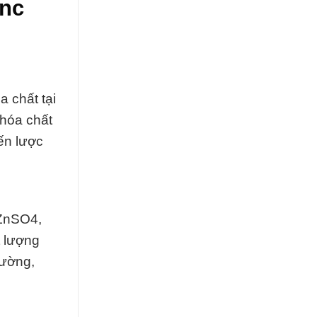
inc
 chất tại
hóa chất
ến lược
 ZnSO4,
t lượng
rường,