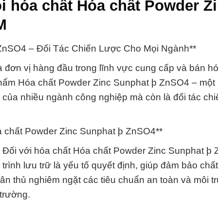
i hóa chất Hóa chất Powder Z
M
ZnSO4 – Đối Tác Chiến Lược Cho Mọi Ngành**
 đơn vị hàng đầu trong lĩnh vực cung cấp và bán hóa
 phẩm Hóa chất Powder Zinc Sunphat þ ZnSO4 – một 
n của nhiều ngành công nghiệp mà còn là đối tác chi
a chất Powder Zinc Sunphat þ ZnSO4**
u. Đối với hóa chất Hóa chất Powder Zinc Sunphat þ
 trình lưu trữ là yếu tố quyết định, giúp đảm bảo chấ
ân thủ nghiêm ngặt các tiêu chuẩn an toàn và môi t
 trường.