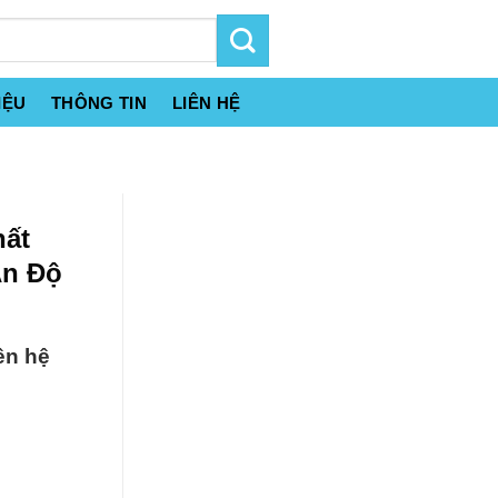
IỆU
THÔNG TIN
LIÊN HỆ
hất
Ấn Độ
ên hệ