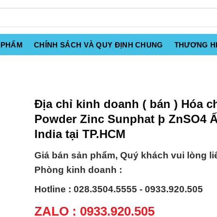
 PHẨM
CHÍNH SÁCH VÀ QUY ĐỊNH CHUNG
THƯƠNG H
Địa chỉ kinh doanh ( bán ) Hóa c
Powder Zinc Sunphat þ ZnSO4 
India tại TP.HCM
Giá bán sản phẩm, Quý khách vui lòng li
Phòng kinh doanh :
Hotline : 028.3504.5555 - 0933.920.505
ZALO : 0933.920.505