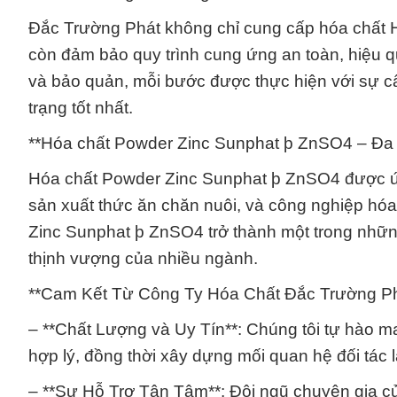
Đắc Trường Phát không chỉ cung cấp hóa chất
còn đảm bảo quy trình cung ứng an toàn, hiệu 
và bảo quản, mỗi bước được thực hiện với sự c
trạng tốt nhất.
**Hóa chất Powder Zinc Sunphat þ ZnSO4 – Đa
Hóa chất Powder Zinc Sunphat þ ZnSO4 được ứng
sản xuất thức ăn chăn nuôi, và công nghiệp hó
Zinc Sunphat þ ZnSO4 trở thành một trong nhữn
thịnh vượng của nhiều ngành.
**Cam Kết Từ Công Ty Hóa Chất Đắc Trường Ph
– **Chất Lượng và Uy Tín**: Chúng tôi tự hào 
hợp lý, đồng thời xây dựng mối quan hệ đối tác lâ
– **Sự Hỗ Trợ Tận Tâm**: Đội ngũ chuyên gia của